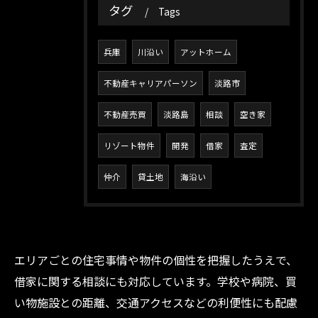
タグ
Tags
兵庫
川沿い
アットホーム
不動産キャリアパーソン
淡路市
不動産売買
淡路島
相談
空き家
リゾート物件
開発
借家
査定
仲介
貸土地
海沿い
お問い合わせ・ご相談はこちら
エリアごとの住宅事情や物件の個性を把握したうえで、
借家に関する相談にも対応しています。学校や病院、買
い物施設との距離、交通アクセスなどの利便性にも配慮