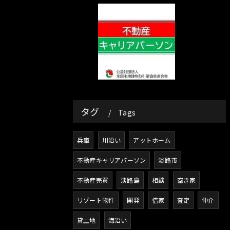
タグ
Tags
兵庫
川沿い
アットホーム
不動産キャリアパーソン
淡路市
不動産売買
淡路島
相談
空き家
リゾート物件
開発
借家
査定
仲介
貸土地
海沿い