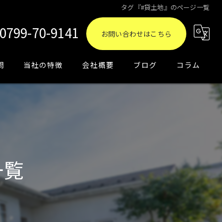
タグ『#貸土地』のページ一覧
0799-70-9141
お問い合わせはこちら
問
当社の特徴
会社概要
ブログ
コラム
買取
相続
売却
一覧
資産運用
土地