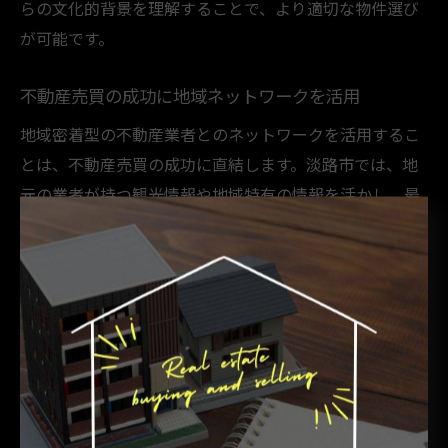
らの文化的背景を理解することで、より適切な物件選び
が可能です。
不動産売買の成功に地域ネットワークを活用
地域密着型の不動産業者とのネットワークを活用するこ
とは、不動産売買の成功に直結します。淡路市では、地
元の業者が持つ観光情報や地域特有の情報を活かし、最
適な物件を提案してもらうことができます。神戸市西区
では、都市の再開発計画やインフラ整備の情報をいち早
くキャッチし、将来的に価値が上がる物件を見つけるこ
とが可能です。こうしたネットワークを駆使すること
で、理想の不動産取引を実現しましょう。
淡路市と神戸市西区の魅力的な不動産要素
淡路市と神戸市西区には、それぞれ魅力的な不動産要素