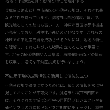
地域の不動産売買の動向と特性を理解する
不動産売買の成功に必要な戦略的アプロー
チ
兵庫県淡路市と神戸市西区の不動産市場は、それぞれ異
なる特性を持っています。淡路市は自然環境が豊かで、
市場調査と地域特性の理解が鍵
観光地としての魅力も高い一方、神戸市西区は都市機能
不動産売買のための効果的な交渉術
が充実しており、利便性が高いのが特徴です。これらの
信頼できる不動産業者との連携の重要性
地域での不動産売買を成功させるためには、地域の特性
淡路市と神戸市西区における投資チャンス
を理解し、それに基づいた戦略を立てることが重要で
不動産売買のリスク管理と対策法
す。地元の経済動向や人口増減、再開発計画などの情報
地域特性を活かした不動産売買の秘訣
を収集し、適切な不動産投資を行いましょう。
地域特性を考慮した不動産売買の重要性
不動産市場の最新情報を活用して優位に立つ
地域特性を活かす不動産売買の実践例
不動産売買で地域特性を最大限に活用する
不動産市場で優位に立つためには、最新の情報を常に把
方法
握しておくことが不可欠です。淡路市と神戸市西区で
は、それぞれの地域で進行中の再開発プロジェクトや交
地元の文化や社会背景が不動産に与える影
通インフラの改善状況などを定期的にチェックし、将来
響