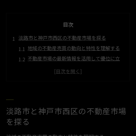
目次
淡路市と神戸市西区の不動産市場を探る
地域の不動産売買の動向と特性を理解する
不動産市場の最新情報を活用して優位に立
つ
地元の不動産業者との連携で市場を把握す
る
過去の不動産売買事例から学ぶポイント
淡路市の自然環境が与える不動産価値
淡路市と神戸市西区の不動産市場
神戸市西区の都市機能と不動産市場の関係
を探る
成功する不動産取引のための戦略