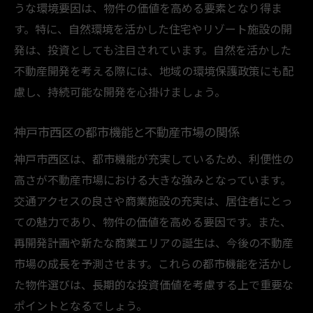
うな環境要因は、物件の価値を高める要素となり得ま
地域密着型戦略で不動産売買を成功させる
す。特に、自然環境を活かした住宅やリゾート施設の開
秘訣
発は、投資としても注目されています。自然を活かした
不動産売買における地元の情報の活用法
不動産開発を考える際には、地域の環境保護政策にも配
地域密着型の不動産業者とのパートナーシ
慮し、持続可能な開発を心掛けましょう。
ップ
不動産売買の成功に向けた地域特性の理解
神戸市西区の都市機能と不動産市場の関係
兵庫県の不動産市場でのチャンスを掴む
神戸市西区は、都市機能が充実しているため、利便性の
兵庫県での不動産売買の魅力と可能性
高さが不動産市場における大きな強みとなっています。
不動産売買で兵庫県の特性を活かす戦略
交通アクセスの良さや商業施設の充実は、居住者にとっ
兵庫県での不動産投資の新たなチャンス
ての魅力であり、物件の価値を高める要因です。また、
不動産売買で兵庫県の市場トレンドを理解
再開発計画や新たな商業エリアの誕生は、今後の不動産
市場の成長を予測させます。これらの都市機能を活かし
兵庫県での不動産取引の成功事例に学ぶ
た物件選びは、長期的な投資価値を考慮する上で重要な
不動産売買で兵庫県の自然環境を活用
ポイントとなるでしょう。