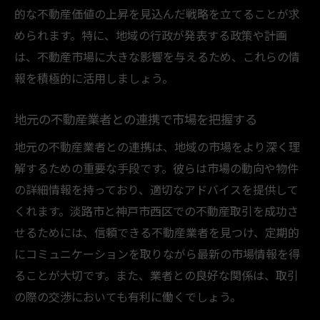
的な不動産価値の上昇を見込んだ戦略を立てることが求
不動産売買の成功に地域ネットワークを活
められます。特に、地域の行政が発表する政策や計画
用
は、不動産市場に大きな影響を与えるため、これらの情
淡路市と神戸市西区の魅力的な不動産要素
報を積極的に活用しましょう。
淡路市で理想の物件を見つける方法
理想の物件を見つけるための不動産売買の
地元の不動産業者との連携で市場を把握する
手法
地元の不動産業者との連携は、地域の市場をより深く理
不動産売買で淡路市の自然環境を最大限に
解するための重要な手段です。彼らは市場の動向や物件
活用
の詳細情報を持っており、適切なアドバイスを提供して
淡路市での物件選びのポイントと注意点
くれます。淡路市と神戸市西区での不動産取引を成功さ
地元情報を活用した不動産売買の成功事例
せるためには、信頼できる不動産業者を見つけ、定期的
淡路市での不動産探しに役立つ情報源
にコミュニケーションを取りながら最新の市場情報を得
ることが大切です。また、業者との良好な関係は、取引
地域密着型の不動産業者を活用した物件探
の際の交渉においても有利に働くでしょう。
し