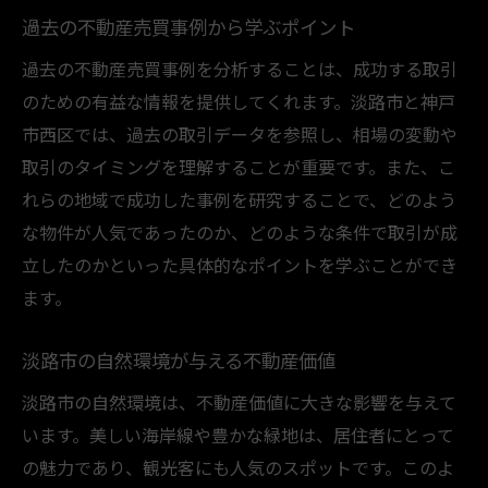
神戸市西区での不動産取引成功の鍵
過去の不動産売買事例から学ぶポイント
不動産売買の成功に導く神戸市西区の特性
過去の不動産売買事例を分析することは、成功する取引
神戸市西区での賢い不動産取引のポイント
のための有益な情報を提供してくれます。淡路市と神戸
神戸市西区の都市機能を活かした不動産売
市西区では、過去の取引データを参照し、相場の変動や
買
取引のタイミングを理解することが重要です。また、こ
不動産売買で神戸市西区の市場動向を理解
れらの地域で成功した事例を研究することで、どのよう
神戸市西区での不動産取引における注意点
な物件が人気であったのか、どのような条件で取引が成
不動産売買の成功を支える地域密着の取り
立したのかといった具体的なポイントを学ぶことができ
組み
ます。
不動産売買における地域密着型戦略
淡路市の自然環境が与える不動産価値
地域密着型の不動産売買戦略がもたらす効
果
淡路市の自然環境は、不動産価値に大きな影響を与えて
不動産売買で地域の住民との連携を図る方
います。美しい海岸線や豊かな緑地は、居住者にとって
法
の魅力であり、観光客にも人気のスポットです。このよ