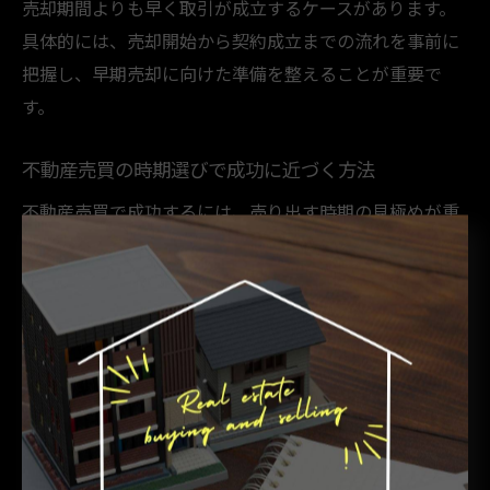
売却期間よりも早く取引が成立するケースがあります。
具体的には、売却開始から契約成立までの流れを事前に
把握し、早期売却に向けた準備を整えることが重要で
す。
不動産売買の時期選びで成功に近づく方法
不動産売買で成功するには、売り出す時期の見極めが重
要です。まず、地域の需要が高まる春や秋に合わせて売
却計画を立てるのが効果的です。実践的なアプローチと
しては、過去の売買事例を調査し、取引が多い時期を把
握することが挙げられます。さらに、不動産会社と相談
し、最適なタイミングで広告や内覧を実施することで、
成約率が向上します。
売買が集中する時期の不動産売買注意点