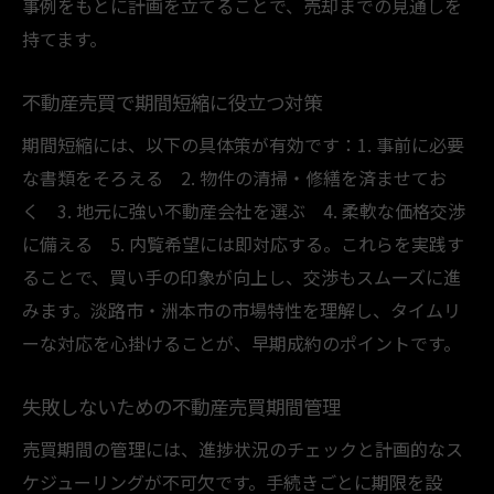
事例をもとに計画を立てることで、売却までの見通しを
不動産売買のトラブル回避策と期間短縮術
持てます。
売却時に注意したい不動産売買の落とし穴
期間遅延を招く不動産売買のNG行為回避法
不動産売買で期間短縮に役立つ対策
不動産売買成功のためのNG行為防止対策
期間短縮には、以下の具体策が有効です：1. 事前に必要
適正価格で早期売却をかなえる戦略
な書類をそろえる 2. 物件の清掃・修繕を済ませてお
不動産売買で適正価格を見極めるポイント
く 3. 地元に強い不動産会社を選ぶ 4. 柔軟な価格交渉
早期売却を実現する不動産売買価格戦略
に備える 5. 内覧希望には即対応する。これらを実践す
売却期間を左右する不動産売買価格設定
ることで、買い手の印象が向上し、交渉もスムーズに進
みます。淡路市・洲本市の市場特性を理解し、タイムリ
不動産売買で高値売却を目指すコツと工夫
ーな対応を心掛けることが、早期成約のポイントです。
適正価格で売却する不動産売買の実践術
不動産売買を成功させる価格と期間の関係
失敗しないための不動産売買期間管理
売買期間の管理には、進捗状況のチェックと計画的なス
ケジューリングが不可欠です。手続きごとに期限を設