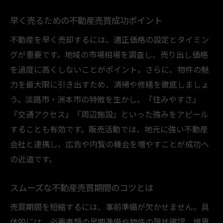
不動産売買の活発な時期を見極めるコツ
早く売るための不動産売買成功ポイント
スムーズな不動産売買を実現する手法
不動産を早く売却するには、適正価格の設定とタイミン
不動産売買を円滑に進める具体的な方法
グが重要です。地域の市場相場を調査し、売り出し価格
期間短縮のための不動産売買手続きの工夫
を過度に高くしないことがポイント。さらに、物件の魅
不動産売買の流れを把握してスムーズ売却
力を最大限に引き出すため、清掃や修繕を徹底しましょ
トラブルなく進める不動産売買のポイント
う。淡路市・洲本市の特徴を生かし、『住みやすさ』
『交通アクセス』『周辺施設』といった強みをアピール
早期売却に役立つ不動産売買の段取り術
することも有効です。販売活動では、地元に強い不動産
成功事例に学ぶ不動産売買期間短縮手法
会社と連携し、広告や内覧の機会を増やすことが成功へ
売却期間を短縮するための実践的な工夫
の近道です。
不動産売買で期間を短縮する実践ノウハウ
売却期間を縮める不動産売買の工夫を紹介
スムーズな不動産売買期間のコツとは
即売却を目指した不動産売買戦略の立て方
売買期間を短縮するには、事前準備が欠かせません。具
不動産売買期間を短くするための注意点
体的には、必要書類の早期準備や物件の現状確認、境界