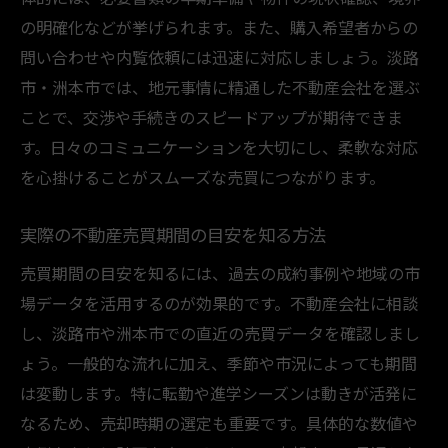
売却期間短縮につながる不動産売買の工夫
の明確化などが挙げられます。また、購入希望者からの
不動産売買でスピード売却するための知識
問い合わせや内覧依頼には迅速に対応しましょう。淡路
市・洲本市では、地元事情に精通した不動産会社を選ぶ
淡路市・洲本市の売買動向と売却の流れ
ことで、交渉や手続きのスピードアップが期待できま
不動産売買動向から見る市場の特徴解説
す。日々のコミュニケーションを大切にし、柔軟な対応
淡路市洲本市の不動産売買流れを確認
を心掛けることがスムーズな売買につながります。
売却期間に影響する不動産売買動向とは
地域特有の不動産売買の流れと期間変動
実際の不動産売買期間の目安を知る方法
売却計画に役立つ不動産売買動向の把握
売買期間の目安を知るには、過去の成約事例や地域の市
不動産売買で流れを押さえる重要ポイント
場データを活用するのが効果的です。不動産会社に相談
売却時に避けたいNG行為とその対策
し、淡路市や洲本市での直近の売買データを確認しまし
不動産売買で避けるべきNG行為を徹底解説
ょう。一般的な流れに加え、季節や市況によっても期間
は変動します。特に転勤や進学シーズンは動きが活発に
売却期間が延びる不動産売買の失敗例と対
なるため、売却時期の選定も重要です。具体的な数値や
策