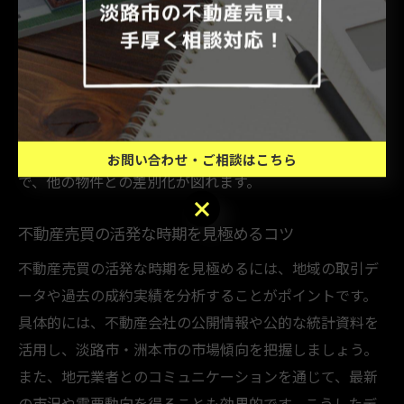
売買が集中する時期には、競合物件も増えるため、価格
設定や物件の魅力づけが重要となります。具体的には、
相場を参考にしつつ適正価格での売り出しや、室内のク
リーニング、リフォームの実施などが有効です。また、
内覧希望者が増えるため、迅速な対応や柔軟なスケジュ
ール調整も必要です。こうした注意点を押さえること
お問い合わせ・ご相談はこちら
で、他の物件との差別化が図れます。
お問い合わせ・ご相談はこちら
不動産売買の活発な時期を見極めるコツ
不動産売買の活発な時期を見極めるには、地域の取引デ
ータや過去の成約実績を分析することがポイントです。
具体的には、不動産会社の公開情報や公的な統計資料を
活用し、淡路市・洲本市の市場傾向を把握しましょう。
また、地元業者とのコミュニケーションを通じて、最新
の市況や需要動向を得ることも効果的です。こうしたデ