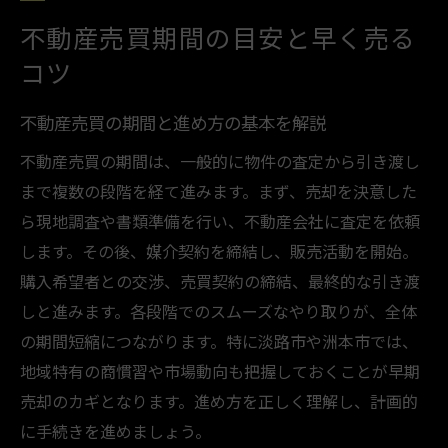
失敗しないための不動産売買期間管理
不動産売買期間の目安と早く売る
売却を急ぐなら知っておきたい期間のポイント
コツ
不動産売買で売却期間を短縮する工夫
売却を急ぐ際の不動産売買注意点まとめ
不動産売買の期間と進め方の基本を解説
不動産売買期間に影響する要素を整理
不動産売買の期間は、一般的に物件の査定から引き渡し
スピード売却に直結する不動産売買戦略
まで複数の段階を経て進みます。まず、売却を決意した
売却期間短縮へ不動産売買で押さえたい点
ら現地調査や書類準備を行い、不動産会社に査定を依頼
不動産売買を成功させる売却期間の考え方
します。その後、媒介契約を締結し、販売活動を開始。
兵庫県淡路市洲本市で売買が活発な時期とは
購入希望者との交渉、売買契約の締結、最終的な引き渡
不動産売買が多い時期の特徴と動向解説
しと進みます。各段階でのスムーズなやり取りが、全体
淡路市洲本市で不動産売買が活発な季節
の期間短縮につながります。特に淡路市や洲本市では、
地域特有の商慣習や市場動向も把握しておくことが早期
売買時期で変わる不動産売買期間の実態
売却のカギとなります。進め方を正しく理解し、計画的
不動産売買の時期選びで成功に近づく方法
に手続きを進めましょう。
売買が集中する時期の不動産売買注意点