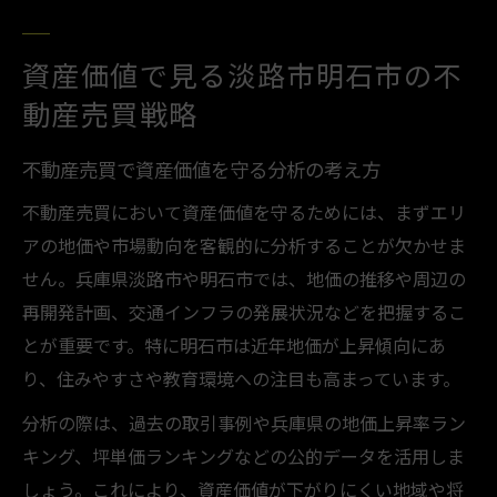
淡路市明石市の不動産売買で成功する秘訣
不動産分析からみる兵庫県エリアの今後
資産価値で見る淡路市明石市の不
不動産売買の観点で見る兵庫県の将来性
動産売買戦略
兵庫県の不動産分析が売買判断に役立つ理
不動産売買で資産価値を守る分析の考え方
由
不動産売買において資産価値を守るためには、まずエリ
最新データで探る不動産売買の動向と傾向
アの地価や市場動向を客観的に分析することが欠かせま
エリア別の不動産売買分析で資産価値を比
せん。兵庫県淡路市や明石市では、地価の推移や周辺の
較
再開発計画、交通インフラの発展状況などを把握するこ
不動産売買に活かす兵庫県の市場分析ポイ
とが重要です。特に明石市は近年地価が上昇傾向にあ
ント
り、住みやすさや教育環境への注目も高まっています。
安定資産を目指すなら不動産売買の判断が重要
分析の際は、過去の取引事例や兵庫県の地価上昇率ラン
不動産売買で安定資産を築く判断基準
キング、坪単価ランキングなどの公的データを活用しま
失敗しない不動産売買のタイミングと分析
しょう。これにより、資産価値が下がりにくい地域や将