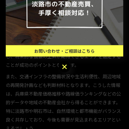
不動産売買で安定資産を築く判断基準
兵庫県淡路市や明石市で安定した資産を築くためには、
不動産売買における判断基準が極めて重要となります。
まず、地価の上昇傾向や地域の発展性を見極めることが
大切です。例えば、近年の兵庫県地価上昇率ランキング
や明石市の地価推移などの具体的なデータをチェック
お問い合わせ・ご相談はこちら
し、将来的な価値の上昇が期待できるエリアを選定する
ことが成功のポイントとなります。
お問い合わせ・ご相談はこちら
また、交通インフラの整備状況や生活利便性、周辺地域
の再開発計画なども判断材料となります。こうした情報
は、兵庫県不動産価格推移や路線価ランキングなどの公
的データや地域の不動産会社から得ることができます。
特に淡路市や明石市は、自然環境と都市機能がバランス
良く共存しており、今後も需要が見込まれるエリアとい
えるでしょう。