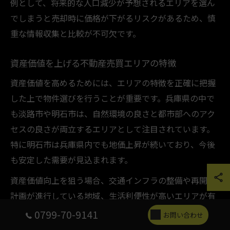
例として、将来的な人口減少が予想されるエリアを選ん
でしまうと売却時に価格が下がるリスクがあるため、慎
重な情報収集と比較が不可欠です。
資産価値を上げる不動産売買エリアの特徴
資産価値を高めるためには、エリアの特徴を正確に把握
した上で物件選びを行うことが重要です。兵庫県の中で
も淡路市や明石市は、自然環境の良さと都市部へのアク
セスの良さが両立するエリアとして注目されています。
特に明石市は兵庫県内でも地価上昇が続いており、今後
も安定した需要が見込まれます。
資産価値向上を狙う場合、交通インフラの整備や再開発
計画が進行している地域、生活利便性が高いエリアが有
利です。さらに、マンションや一戸建ての物件選びにお
0799-70-9141
お問い合わせ
いては、築年数や耐震性、将来的なリノベーションの可