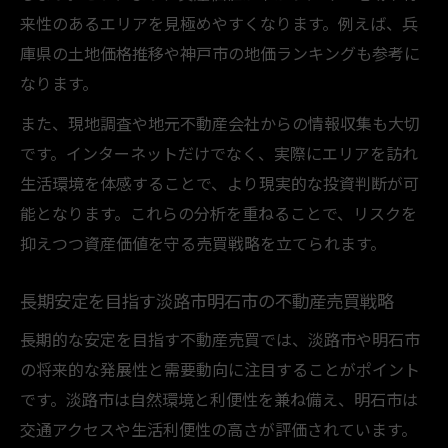
法
来性のあるエリアを見極めやすくなります。例えば、兵
資産価値安定に必要な不動産売買の考え方
庫県の土地価格推移や神戸市の地価ランキングも参考に
不動産売買で長期安定を実現する方法
なります。
慎重な不動産売買判断が資産を守る理由
また、現地調査や地元不動産会社からの情報収集も大切
地価動向をチェック明石市淡路市の売買ポイン
です。インターネットだけでなく、実際にエリアを訪れ
ト
生活環境を体感することで、より現実的な投資判断が可
不動産売買で重視すべき地価動向の見方
能となります。これらの分析を重ねることで、リスクを
明石市淡路市の不動産売買で注目のエリア
抑えつつ資産価値を守る売買戦略を立てられます。
地価上昇率ランキングから探る売買ポイン
長期安定を目指す淡路市明石市の不動産売買戦略
ト
不動産売買判断に役立つ地価分析の方法
長期的な安定を目指す不動産売買では、淡路市や明石市
の将来的な発展性と需要動向に注目することがポイント
地価推移を活かした不動産売買の実践例
です。淡路市は自然環境と利便性を兼ね備え、明石市は
エリア選びで差がつく不動産売買の成功法則
交通アクセスや生活利便性の高さが評価されています。
不動産売買で損しないエリア選びの極意