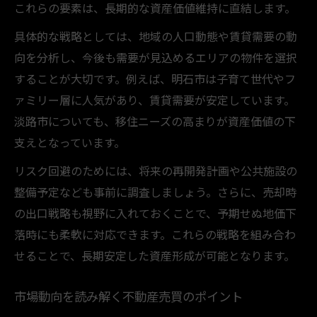
これらの要素は、長期的な資産価値維持に直結します。
資産価値を上げる不動産売買エリアの特徴
具体的な戦略としては、地域の人口動態や賃貸需要の動
エリア比較で見極める不動産売買のタイミ
向を分析し、今後も需要が見込めるエリアの物件を選択
ング
することが大切です。例えば、明石市は子育て世代やフ
住みやすさを重視した不動産売買の選択基
ァミリー層に人気があり、賃貸需要が安定しています。
準
淡路市についても、移住ニーズの高まりが資産価値の下
不動産売買の成功はエリア分析から始まる
支えとなっています。
地価上昇率ランキング活用の不動産分析術
リスク回避のためには、将来の再開発計画や公共施設の
不動産売買に役立つ地価上昇率ランキング
整備予定なども事前に調査しましょう。さらに、売却時
活用法
の出口戦略も視野に入れておくことで、予期せぬ地価下
地価上昇率で選ぶ不動産売買の注目エリア
落時にも柔軟に対応できます。これらの戦略を組み合わ
不動産分析に欠かせない地価ランキングの
せることで、長期安定した資産形成が可能となります。
見方
ランキングデータを使った売買判断のコツ
市場動向を読み解く不動産売買のポイント