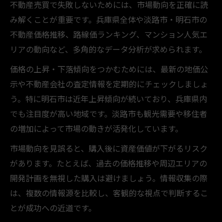
不動産売買で地価変動を味方につける方法
不動産売買で失敗しないためには、市場動向を正確に読
み解くことが重要です。兵庫県全体や淡路市・明石市の
不動産価格推移、路線価ランキング、マンション人気エ
リアの動向など、多角的なデータ分析が求められます。
価格の上昇・下落傾向をつかむためには、最新の地価公
示や不動産会社の査定情報を定期的にチェックしましょ
う。特に明石市は近年上昇傾向が続いており、兵庫県内
でも注目度が高い地域です。淡路市も観光需要や移住者
の増加によって市場の動きが活発化しています。
市場動向を見誤ると、購入後に資産価値が下がるリスク
があります。たとえば、過去の価格推移や周辺エリアの
開発計画を無視した購入は避けましょう。情報収集の際
は、複数の情報源を比較し、客観的な視点で判断するこ
とが成功への近道です。