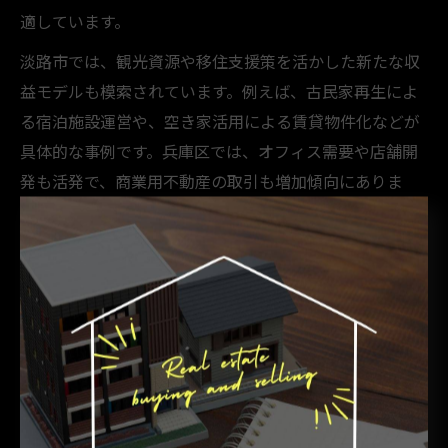
適しています。
淡路市では、観光資源や移住支援策を活かした新たな収
益モデルも模索されています。例えば、古民家再生によ
る宿泊施設運営や、空き家活用による賃貸物件化などが
具体的な事例です。兵庫区では、オフィス需要や店舗開
発も活発で、商業用不動産の取引も増加傾向にありま
す。
投資の際は、地域の人口動態や将来の開発計画、税制優
遇措置なども十分に調査し、リスク管理を徹底しましょ
う。初心者は、利回りだけでなく、物件の管理体制や出
口戦略も含めた総合的な視点で判断することが成功のポ
イントとなります。
不動産売買動向と人口変動の関係性を解説