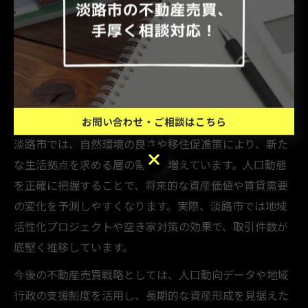
淡路市や神戸市兵庫区の不動産売買動向は、人口変動と
密接に関わっています。人口減少エリアでは空き家増加
が課題となる一方、移住や再開発による人口流入が市場
活性化の鍵となっています。特に兵庫区は都市部へのア
クセスが良好なため、若年層やファミリー層の流入が続
いています。
お問い合わせ・ご相談はこちら
淡路市では、自然環境の良さや移住促進策により、新た
お問い合わせ・ご相談はこちら
な生活拠点を求める層の需要が増えています。人口動態
を正確に把握することで、将来的な資産価値や賃貸需要
の変化を予測しやすくなります。実際、淡路市では地域
活性化プロジェクトや空き家対策の効果で、取引件数が
底堅く推移しています。
今後の不動産売買戦略としては、人口動向データや地域
行政の支援制度を活用し、長期的な資産形成を見据えた