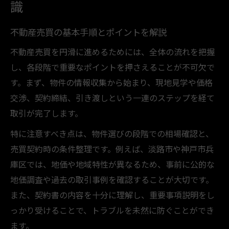
淡路市の不動産売買市場で注目の最新動向
識
兵庫区で増加する不動産売買の背景を探る
不動産売買の基本手順とポイントを解説
不動産売買動向から読み解く今後の市場予
不動産売買を円滑に進めるためには、全体の流れを把握
測
し、各段階で重要なポイントを押さえることが不可欠で
投資家が注目する不動産売買エリアの動向
す。まず、物件の情報収集から始まり、現地見学や価格
不動産売買動向と人口変動の関係性を解説
交渉、契約締結、引き渡しという一連のステップを経て
地価上昇が続くエリア選びのコツ
取引が完了します。
不動産売買で失敗しないエリア選びの方法
特に注意すべき点は、物件選びの段階での相場確認と、
地価上昇が期待できる不動産売買のポイン
売買契約時の条件整理です。例えば、淡路市や神戸市兵
ト
庫区では、地価や地域特性が異なるため、事前に公的な
将来性を見据えたエリア選定のチェック項
地価調査や過去の取引事例を確認することが大切です。
目
また、契約書の内容を十分に理解し、重要事項説明をし
不動産売買で重視すべき地価動向を徹底解
っかり受けることで、トラブルを未然に防ぐことができ
説
ます。