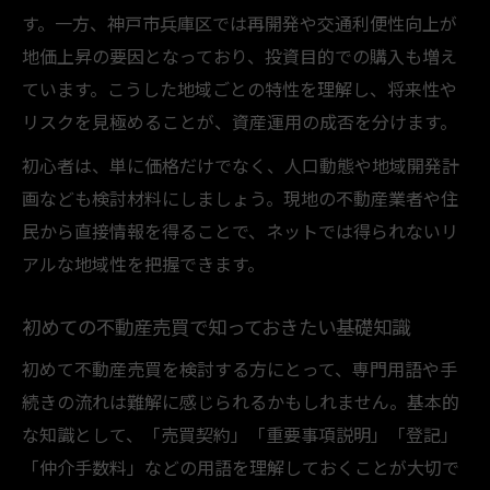
不動産売買に必須の手続きと法改正情報
す。一方、神戸市兵庫区では再開発や交通利便性向上が
地価推移を踏まえた購入タイミングの考え方
地価上昇の要因となっており、投資目的での購入も増え
不動産売買で適切な購入タイミングを見極
ています。こうした地域ごとの特性を理解し、将来性や
める
リスクを見極めることが、資産運用の成否を分けます。
地価推移から予測する不動産売買の好機
初心者は、単に価格だけでなく、人口動態や地域開発計
購入時期の判断に役立つ地価データ活用法
画なども検討材料にしましょう。現地の不動産業者や住
不動産売買と地価上昇局面の関係を考察
民から直接情報を得ることで、ネットでは得られないリ
将来の資産価値を左右する購入タイミング
アルな地域性を把握できます。
初めての不動産売買で知っておきたい基礎知識
初めて不動産売買を検討する方にとって、専門用語や手
続きの流れは難解に感じられるかもしれません。基本的
な知識として、「売買契約」「重要事項説明」「登記」
「仲介手数料」などの用語を理解しておくことが大切で