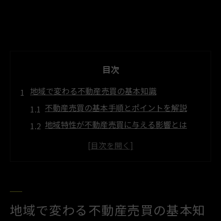
目次
地域で変わる不動産売買の基本知識
不動産売買の基本手順とポイントを解説
地域特性が不動産売買に与える影響とは
初めての不動産売買で知っておきたい基礎
知識
淡路市と兵庫区の不動産売買の違いを比較
不動産売買に必要な契約と注意事項を紹介
淡路市や兵庫区で注目の不動産売買動向
地域で変わる不動産売買の基本知