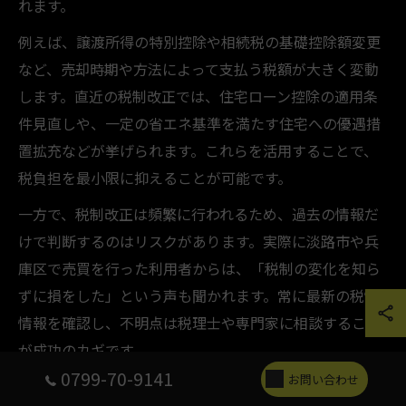
れます。
例えば、譲渡所得の特別控除や相続税の基礎控除額変更
など、売却時期や方法によって支払う税額が大きく変動
します。直近の税制改正では、住宅ローン控除の適用条
件見直しや、一定の省エネ基準を満たす住宅への優遇措
置拡充などが挙げられます。これらを活用することで、
税負担を最小限に抑えることが可能です。
一方で、税制改正は頻繁に行われるため、過去の情報だ
けで判断するのはリスクがあります。実際に淡路市や兵
庫区で売買を行った利用者からは、「税制の変化を知ら
ずに損をした」という声も聞かれます。常に最新の税制
情報を確認し、不明点は税理士や専門家に相談すること
が成功のカギです。
0799-70-9141
お問い合わせ
不動産売買で知るべき優遇制度のポイント