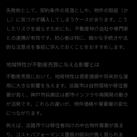
地価推移を活かした賢い不動産売買戦略
失敗例として、契約条件の見落としや、物件の瑕疵（か
資産形成に役立つ不動産売買の視点
し）に気づかず購入してしまうケースがあります。こう
不動産売買で資産形成を実現する考え方
したリスクを減らすためにも、不動産仲介会社や専門家
長期的な資産運用に最適な不動産売買戦略
との連携が有効です。初心者は特に、細かな手続きや法
不動産売買がもたらす資産価値向上のヒン
的な注意点を事前に学んでおくことをおすすめします。
ト
地域特性が不動産売買に与える影響とは
資産形成を意識した不動産売買の選び方
不動産売買において、地域特性は資産価値や将来的な運
不動産売買による安定した資産形成の流れ
用に大きな影響を与えます。淡路市は自然環境や移住需
不動産売買を成功へ導く最新制度の理解
要が高く、神戸市兵庫区は都市インフラや再開発の動き
不動産売買に関わる最新制度とその活用法
が活発です。これらの違いが、物件価格や需要層の変化
税制改正が不動産売買へ与える影響を解説
につながります。
不動産売買で知るべき優遇制度のポイント
例えば、淡路市では移住者向けの中古物件需要が高ま
最新の軽減制度を活かした不動産売買とは
り、コストパフォーマンス重視の傾向が強く見られま