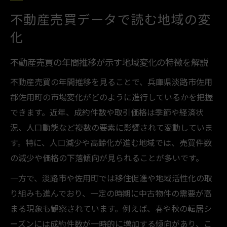
不動産売買の動向から分かる地域の将来像
不動産売買データで読む地域の変
について考察
化
土地価格の推移と不動産売買の現状を読み
解く
不動産売買の年間推移が示す地域変化の特徴を解説
資産価値に直結する年間推移のポイント
不動産売買の年間推移を見ることで、兵庫県淡路市佐用
不動産売買の年間推移が資産価値に与える
郡佐用町の市場変化がどのように進行しているかを把握
影響とは
できます。近年、成約件数や取引価格は季節や経済状
価格変動を踏まえた不動産売買の賢い判断
況、人口動態など複数の要素に影響されて変動していま
方法
す。特に、人口減少や高齢化が進む地域では、売買件数
の減少や価格の下落傾向が見られることが多いです。
年間推移データから読み解く資産評価のポ
イント
一方で、淡路市や佐用町では移住促進や地域活性化の取
不動産売買を通じて資産価値を守るための
り組みも進んでおり、一定の時期に中古物件の需要が高
視点
まる現象も観察されています。例えば、春や秋の転居シ
地価推移と不動産売買の関連性を徹底解説
ーズンには成約件数が一時的に増加する傾向があり、こ