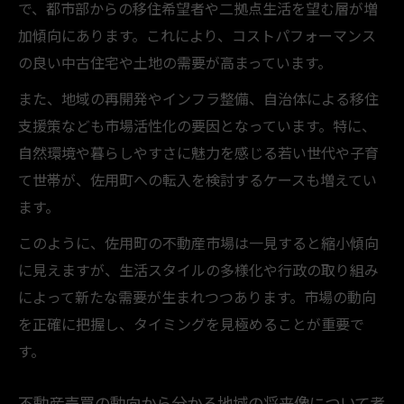
資産価値から見た佐用町の不動産売買の魅
で、都市部からの移住希望者や二拠点生活を望む層が増
力
加傾向にあります。これにより、コストパフォーマンス
不動産売買の年間推移で見る佐用町の可能
の良い中古住宅や土地の需要が高まっています。
性
また、地域の再開発やインフラ整備、自治体による移住
佐用町での不動産売買が資産形成に有利な
支援策なども市場活性化の要因となっています。特に、
要素
自然環境や暮らしやすさに魅力を感じる若い世代や子育
市場推移にみる最適な売買タイミング
て世帯が、佐用町への転入を検討するケースも増えてい
不動産売買の最適なタイミングを市場推移
ます。
から考察
このように、佐用町の不動産市場は一見すると縮小傾向
年間推移と資産価値から見る売買時期の選
に見えますが、生活スタイルの多様化や行政の取り組み
び方
によって新たな需要が生まれつつあります。市場の動向
市場動向を活かして不動産売買の時期を判
を正確に把握し、タイミングを見極めることが重要で
断する方法
す。
不動産売買データで知る売り時・買い時の
不動産売買の動向から分かる地域の将来像について考