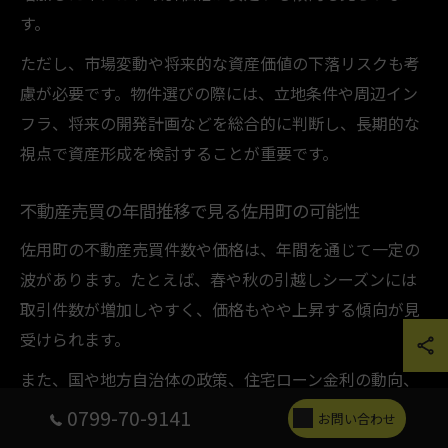
す。
ただし、市場変動や将来的な資産価値の下落リスクも考
慮が必要です。物件選びの際には、立地条件や周辺イン
フラ、将来の開発計画などを総合的に判断し、長期的な
視点で資産形成を検討することが重要です。
不動産売買の年間推移で見る佐用町の可能性
佐用町の不動産売買件数や価格は、年間を通じて一定の
波があります。たとえば、春や秋の引越しシーズンには
取引件数が増加しやすく、価格もやや上昇する傾向が見
受けられます。
また、国や地方自治体の政策、住宅ローン金利の動向、
相続や住み替え需要などが年間推移に影響を与えていま
0799-70-9141
お問い合わせ
す。過去のデータを参照すると、人口減少下でも一定の