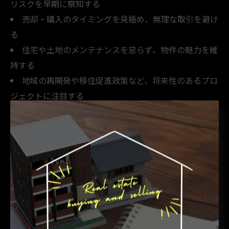
リスクを早期に察知する
売却・購入のタイミングを見極め、無理な取引を避け
る
住宅や土地のメンテナンスを怠らず、物件の魅力を維
持する
地域の再開発や移住促進政策など、将来性のあるプロ
ジェクトに注目する
また、売買時には複数の不動産会社から査定を取り、納
得できる価格での取引を目指しましょう。これにより、
資産価値を最大限に守ることができます。
地価推移と不動産売買の関連性を徹底解説
地価推移と不動産売買の動向は密接に関連しています。
兵庫県淡路市佐用郡佐用町においても、地価の変動が不
動産売買件数や資産価値に直接的な影響を与えていま