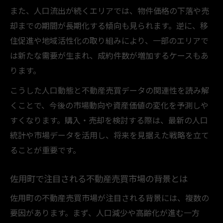
また、人口流出が続くエリアでは、物件価格の下落や売
年間推移データから導く資産価値向上の方
却までの期間が長期化する傾向も見られます。逆に、移
法
住促進や地域活性化の取り組みにより、一部のエリアで
不動産売買で賢く資産を増やすための分析
は新たな需要が生まれ、成約件数が増加するケースもあ
ポイント
ります。
資産形成に役立つ不動産売買の傾向とは何
こうした人口動態と不動産売買データの関連性を読み解
か
くことで、今後の市場動向や資産価値の変化を予測しや
市場動向を踏まえた不動産売買の資産形成
すくなります。購入・売却を検討する際は、最新の人口
戦略
統計や市場データを活用し、将来を見据えた戦略を立て
佐用町で不動産売買を考えるべき理由
ることが重要です。
佐用町の不動産売買が注目される背景と現
状
佐用町で注目される不動産売買市場の背景とは
人口減少下でも不動産売買が有効な理由と
佐用町の不動産売買市場が注目される背景には、複数の
は
要因があります。まず、人口減少や高齢化が進む一方