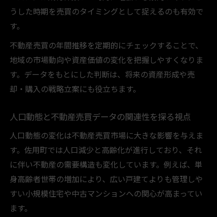
うした時期を売買のタイミングとして捉えるのも有効で
人口減少下の不動産売買動向を徹底分析
す。
人口減少が不動産売買市場に及ぼす具体的
な影響
不動産売買の年間推移を定期的にチェックすることで、
地域の市場動向や資産価値の変化を把握しやすくなりま
不動産売買の年間推移から見る人口変動の
す。データをもとにした判断は、将来の資産形成や売
リスク
却・購入の戦略立案にも役立ちます。
人口減少時代における不動産売買の戦略的
選択
人口動態と不動産売買データの関連性を探る視点
資産価値の観点で見る人口減少下の不動産
人口動態の変化は不動産売買市場に大きな影響を与えま
売買
す。佐用町では人口減少と高齢化が進行しており、それ
データで知る人口減少と不動産売買の相関
に伴い不動産の需要構造も変化しています。例えば、単
関係
身高齢者世帯の増加により、広い戸建てよりも管理しや
売買年間傾向から見える資産形成のヒント
すい小規模住宅や中古マンションへの関心が高まってい
不動産売買の年間傾向を活かした資産形成
ます。
術