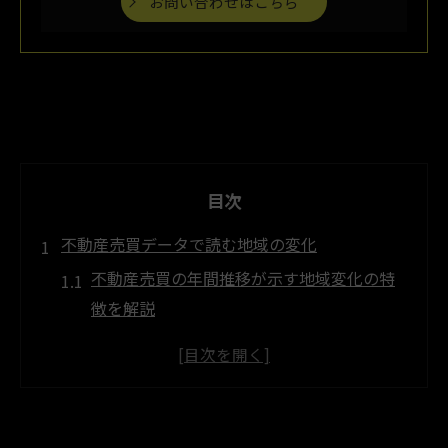
お問い合わせはこちら
目次
不動産売買データで読む地域の変化
不動産売買の年間推移が示す地域変化の特
徴を解説
人口動態と不動産売買データの関連性を探
る視点
佐用町で注目される不動産売買市場の背景
とは