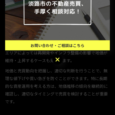
す。特に地価が下落する局面では、売却希望者が増える
一方で、買い手が慎重になる傾向が強まります。
地価推移を確認する際は、国土交通省や地方自治体が公
表する公示地価・基準地価のデータが参考になります。
佐用町の近年の地価は、人口減少や取引件数の減少が影
響し、全体的にやや下落傾向が続いています。ただし、
お問い合わせ・ご相談はこちら
エリアによっては再開発やインフラ整備の影響で地価が
お問い合わせ・ご相談はこちら
維持・上昇するケースも見られます。
地価と売買動向を把握し、適切な判断を行うことで、無
理な値下げや買い急ぎを防ぐことができます。特に長期
的な資産運用を考える方は、地価推移の傾向を継続的に
確認し、適切なタイミングで売買を検討することが重要
です。