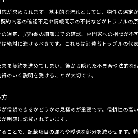
不動産売買における囲い込みと二重価格対策
対応が求められます。基本的な流れとしては、物件の選定
三大タブー回避に役立つ不動産売却提案書
、契約内容の確認不足や情報開示の不備などがトラブルの
あんこ業者を見抜くための賢い取引術
社の選定、契約書の細部までの確認、専門家への相談が不
不動産売買であんこ業者を見抜くポイント
求は絶対に避けるべきです。これらは消費者トラブルの代
不動産売買の安全な仲介業者選びのコツ
あんこ業者による手数料増加リスクの回避
たまま契約を進めてしまい、後から隠れた不具合や法的な
不動産売買で情報横流しを防ぐ方法
納得のいく説明を受けることが大切です。
一括査定のデメリットと賢い利用法
贈与税リスクに備える売買提案の要点
め方
不動産売買と贈与税の関係を正しく理解
容が信頼できるかどうかの見極めが重要です。信頼性の高
家を無償譲渡した際の贈与税リスク回避法
訳が明確に記載されています。
不動産売買で課税対象を見極めるポイント
することで、記載項目の漏れや曖昧な部分を減らせます。特
贈与税対策に役立つ不動産売買の注意点