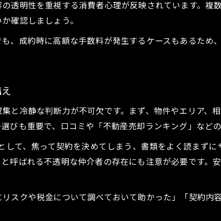
容の透明性を重視する消費者心理が反映されています。複
専門家に相談したい不動産売買と税金問題
いか確認しましょう。
提案書の工夫で透明性ある不動産売買へ
でも、成約時に高額な手数料が発生するケースもあるため
不動産売買の透明性を高める提案書の作成法
不動産売買で信頼される提案書のポイント
トラブル防止に役立つ不動産売却提案書
構え
不動産売買の信頼構築と提案書の工夫
収集と冷静な判断力が不可欠です。まず、物件やエリア、
不動産売買を成功に導く透明性確保の方法
ー選びも重要で、口コミや「不動産売却ランキング」など
やってはいけない行動から学ぶ信頼構築
お問い合わせ・ご相談はこちら
お問い合わせ・ご相談はこちら
」として、焦って契約を決めてしまう、書類をよく読まず
不動産売買で信頼を失うNG行動を知る
」と呼ばれる不透明な仲介者の存在にも注意が必要です。
不動産売買でやってはいけないポイント整理
信頼されるための不動産売買マナーと心構え
にリスクや税金について調べておいて助かった」「契約内
不動産売買でトラブルを招く行動とは何か
安心取引のための不動産売買注意リスト