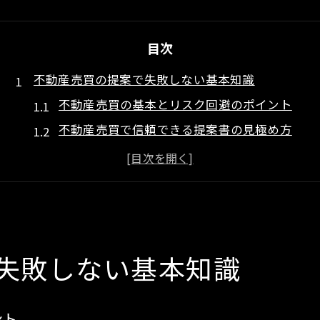
目次
不動産売買の提案で失敗しない基本知識
不動産売買の基本とリスク回避のポイント
不動産売買で信頼できる提案書の見極め方
不動産売買を安心して進めるための心構え
不動産売却の提案書テンプレート活用術
不動産売買に潜むトラブル事例と対策法
三大タブーの回避法で安心売買を実現
不動産売買で避けたい三大タブーの正体とは
失敗しない基本知識
三大タブー回避が不動産売買成功の鍵
不動産売買でタブーを避ける具体的な方法
ント