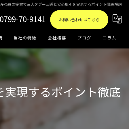
動産売買の提案で三大タブー回避と安心取引を実現するポイント徹底解説
0799-70-9141
お問い合わせはこちら
問
当社の特徴
会社概要
ブログ
コラム
買取
相続
売却
を実現するポイント徹底
資産運用
土地