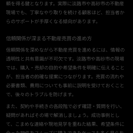
売買経験が活かせる働きやすい企業の見極
頼を得る鍵となります。実際に淡路市や高砂市の不動産
め方
現場でも、丁寧なやり取りを続ける顧客ほど、担当者か
キャリア志向で選ぶ不動産売買の職場ポイ
らのサポートが手厚くなる傾向があります。
ント
信頼関係が深まる不動産売買の進め方
実務知識で引き寄せる両立のコツ
不動産売買実務がキャリアに役立つ理由
信頼関係を深めながら不動産売買を進めるには、情報の
透明性と共有意識が不可欠です。淡路市や高砂市の現場
実践知識を活かした不動産売買の進め方
では、購入・売却の目的や希望条件を明確に伝えること
不動産売買とキャリア両立に必要な知識
が、担当者の的確な提案につながります。売買の流れや
現場で役立つ不動産売買の実務ポイント
必要書類、費用についても事前に説明を受けておくこと
知識を深めることで売買もキャリアも成功
で、後々のトラブルを防げます。
へ
また、契約や手続きの各段階で必ず確認・質問を行い、
疑問があればその場で解消しましょう。成功事例とし
て、こまめな連絡や現地見学を重ねた結果、希望条件に
合った物件をスムーズに購入できたケースも多く見られ