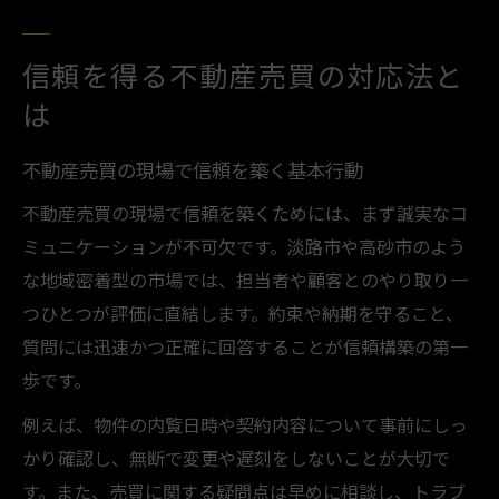
動
現場担当者の信頼を損なわない対応術
信頼を得る不動産売買の対応法と
キャリアも見据えた売買成功の秘訣
は
不動産売買とキャリア両立のための重要視
不動産売買の現場で信頼を築く基本行動
点
売買経験がキャリア形成に活きる理由
不動産売買の現場で信頼を築くためには、まず誠実なコ
ミュニケーションが不可欠です。淡路市や高砂市のよう
不動産売買成功がキャリアに与える影響と
な地域密着型の市場では、担当者や顧客とのやり取り一
は
つひとつが評価に直結します。約束や納期を守ること、
キャリアアップに役立つ不動産売買の知識
質問には迅速かつ正確に回答することが信頼構築の第一
不動産売買を通じた長期的なキャリア戦略
歩です。
淡路市や高砂市で避けたいNG行動
例えば、物件の内覧日時や契約内容について事前にしっ
不動産売買の現場でNGとされる典型的行動
かり確認し、無断で変更や遅刻をしないことが大切で
現場担当者が嫌がる不動産売買時の注意点
す。また、売買に関する疑問点は早めに相談し、トラブ