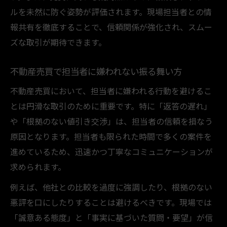
淡路市・高砂市で信頼を損なう行動例
ルを未然に防ぐ姿勢が評価されます。現場担当者との情
不動産売買のNG行動が契約に与える影響
報共有を徹底することで、信頼関係が強化され、スムー
トラブル回避のための不動産売買マナー
ズな取引が期待できます。
現場目線で考える三大タブー対策
不動産売買で担当者に嫌われない振る舞い方
不動産売買で絶対に避けたい三大タブー
現場担当者が語る不動産売買のリスク行動
不動産売買において、担当者に嫌われる行動を避けるこ
とは円滑な取引のために重要です。特に「返答の遅れ」
三大タブーを回避する不動産売買対応法
や「根拠のない値引き交渉」は、担当者の信頼を損なう
現場目線で学ぶ不動産売買のタブーと対策
原因となります。担当者も限られた時間で多くの案件を
不動産売買で信頼失墜を防ぐ三大注意点
進めているため、迅速かつ丁寧なコミュニケーションが
働きやすさ重視の不動産企業選び
求められます。
働きやすさで選ぶ不動産売買企業の特徴
例えば、他社との比較を過度に強調したり、根拠のない
不動産売買とキャリア両立に適した企業像
悪評を口にしたりすることは避けるべきです。現場では
不動産売買業界で重視すべき職場環境要素
「誠意ある態度」と「事実に基づいた質問・要望」が信