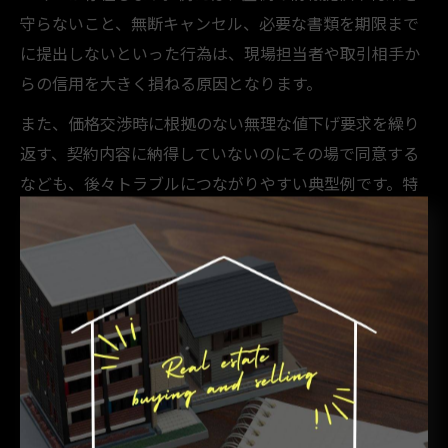
守らないこと、無断キャンセル、必要な書類を期限まで
に提出しないといった行為は、現場担当者や取引相手か
らの信用を大きく損ねる原因となります。
また、価格交渉時に根拠のない無理な値下げ要求を繰り
返す、契約内容に納得していないのにその場で同意する
なども、後々トラブルにつながりやすい典型例です。特
に兵庫県淡路市や高砂市のような地域密着型の市場で
は、こうした行動が地域内での評判にも影響するため注
意が必要です。
現場でのNG行動を避けるためには、事前に取引の流れや
必要書類、地域の慣習について十分に理解しておくこと
が大切です。実際に失敗例として、物件内覧の無断キャ
ンセルを繰り返したことで、以降紹介物件が減ってしま
ったというケースも報告されています。