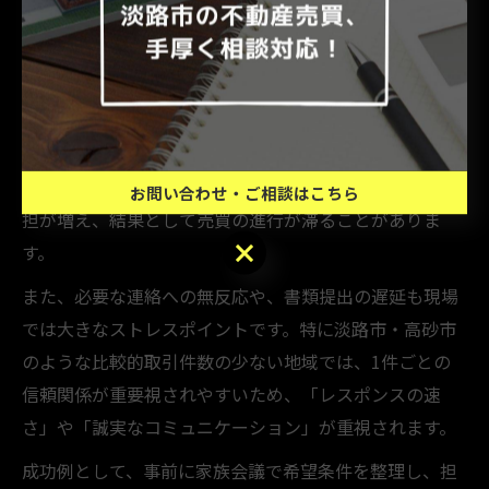
現場担当者が嫌がる不動産売買時の注意点
現場担当者が最も嫌がるのは、「情報の隠蔽」や「意思
決定の曖昧さ」です。たとえば、購入意思がはっきりし
ないまま複数回内覧を繰り返したり、家族間で意見がま
とまっていない状態で現地見学を進めると、担当者の負
お問い合わせ・ご相談はこちら
担が増え、結果として売買の進行が滞ることがありま
お問い合わせ・ご相談はこちら
す。
また、必要な連絡への無反応や、書類提出の遅延も現場
では大きなストレスポイントです。特に淡路市・高砂市
のような比較的取引件数の少ない地域では、1件ごとの
信頼関係が重要視されやすいため、「レスポンスの速
さ」や「誠実なコミュニケーション」が重視されます。
成功例として、事前に家族会議で希望条件を整理し、担