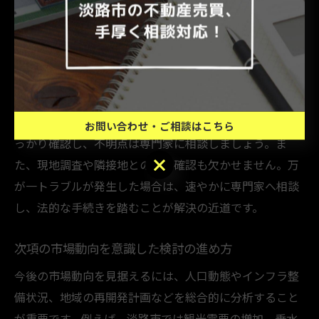
す。具体的な動向を把握することで、より良い判断が可
能です。
不動産売買時のトラブル防止策と対策方法
不動産売買では、契約内容の不明確さや情報不足がトラ
ブルの原因となりがちです。事前に重要事項説明書をし
お問い合わせ・ご相談はこちら
っかり確認し、不明点は専門家に相談しましょう。ま
お問い合わせ・ご相談はこちら
た、現地調査や隣接地との境界確認も欠かせません。万
が一トラブルが発生した場合は、速やかに専門家へ相談
し、法的な手続きを踏むことが解決の近道です。
次項の市場動向を意識した検討の進め方
今後の市場動向を見据えるには、人口動態やインフラ整
備状況、地域の再開発計画などを総合的に分析すること
が重要です。例えば、淡路市では観光需要の増加、垂水