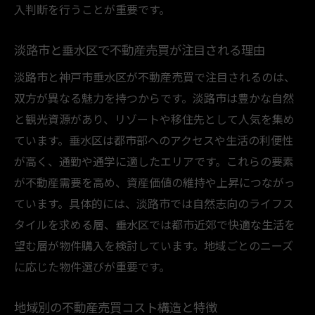
入判断を行うことが重要です。
コストや資産価値に影響する法的ポイント
地域相場や動向を踏まえた不動産売買の判
淡路市と垂水区で不動産売買が注目される理由
断
淡路市と神戸市垂水区が不動産売買で注目されるのは、
不動産売買時のトラブル防止策と対策方法
双方が異なる魅力を持つからです。淡路市は豊かな自然
次項の市場動向を意識した検討の進め方
と観光資源があり、リゾートや移住先として人気を集め
コスト面から見る淡路市の不動産市場動向
ています。垂水区は都市部へのアクセスや生活の利便性
不動産売買で注目される淡路市の価格傾向
が高く、通勤や通学に適したエリアです。これらの要素
淡路市不動産売買のコスト変動要素とは
が不動産需要を高め、資産価値の維持や上昇につながっ
エリア特性を活かした不動産売買戦略
ています。具体的には、淡路市では自然志向のライフス
淡路市で有利に不動産売買を進めるコツ
タイルを求める層、垂水区では都市近郊で快適な生活を
望む層が物件購入を検討しています。地域ごとのニーズ
現状のコストから将来の資産価値を予測
に応じた物件選びが重要です。
次章の高級住宅地特性の比較に役立つ視点
垂水区の資産価値を高める高級住宅街の特徴
地域別の不動産売買コスト構造と特徴