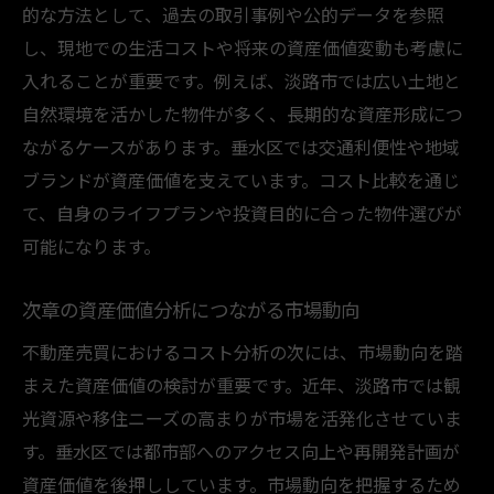
地域特性を活かした不動産売買の工夫
的な方法として、過去の取引事例や公的データを参照
し、現地での生活コストや将来の資産価値変動も考慮に
将来の価値変動を意識した判断基準
入れることが重要です。例えば、淡路市では広い土地と
専門家の意見を参考にした資産形成術
自然環境を活かした物件が多く、長期的な資産形成につ
まとめとしての判断材料と今後の展望
ながるケースがあります。垂水区では交通利便性や地域
ブランドが資産価値を支えています。コスト比較を通じ
て、自身のライフプランや投資目的に合った物件選びが
可能になります。
次章の資産価値分析につながる市場動向
不動産売買におけるコスト分析の次には、市場動向を踏
まえた資産価値の検討が重要です。近年、淡路市では観
光資源や移住ニーズの高まりが市場を活発化させていま
す。垂水区では都市部へのアクセス向上や再開発計画が
資産価値を後押ししています。市場動向を把握するため