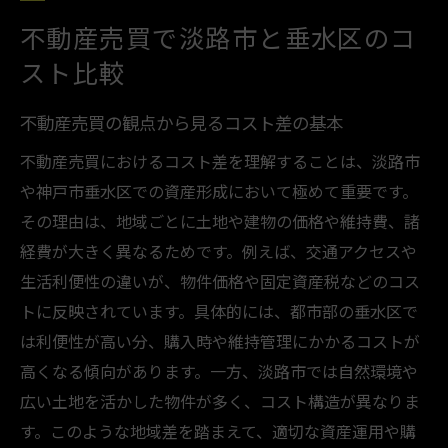
コスト比較で見える不動産売買の判断材料
不動産売買で淡路市と垂水区のコ
次章の資産価値分析につながる市場動向
スト比較
高級住宅街における資産価値の変動要因
不動産売買の観点から見るコスト差の基本
不動産売買で押さえる資産価値の基本視点
不動産売買におけるコスト差を理解することは、淡路市
高級住宅街の資産価値を左右する主要因
や神戸市垂水区での資産形成において極めて重要です。
エリア特性が不動産売買に与える影響
その理由は、地域ごとに土地や建物の価格や維持費、諸
資産価値変動と不動産売買のタイミング
経費が大きく異なるためです。例えば、交通アクセスや
長期的な資産価値維持のポイントとは
生活利便性の違いが、物件価格や固定資産税などのコス
今後の注意点を踏まえた価値変動の予測
トに反映されています。具体的には、都市部の垂水区で
兵庫県内で不動産売買を検討する際の注意点
は利便性が高い分、購入時や維持管理にかかるコストが
不動産売買を進める前に知っておきたい基
高くなる傾向があります。一方、淡路市では自然環境や
礎知識
広い土地を活かした物件が多く、コスト構造が異なりま
兵庫県内の不動産売買での情報収集のコツ
す。このような地域差を踏まえて、適切な資産運用や購