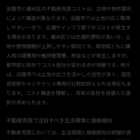
不動産売買で注目される高級住宅街の要素
淡路市と垂水区の不動産売買コストは、立地や物件種別
垂水区の高級住宅地が持つ資産価値の魅力
によって構造が異なります。淡路市では土地が広く取得
住環境と不動産売買が資産形成に与える効
しやすい一方で、交通やインフラ面でのコストが発生す
果
る場合があります。垂水区では交通利便性が高い分、土
地域の歴史や街並みが価格に及ぼす影響
地や建物価格が上昇しやすい傾向です。両地域ともに購
高級住宅街選びで重視されるポイント
入時の諸費用や維持管理費、税金などが発生しますが、
土地価格推移と今後の展望につなげる視点
都市部と郊外でコスト配分が変わる点が特徴です。例え
ば、淡路市では土地の広さを活かした住宅が多く、固定
土地価格の推移で読む不動産売買の未来
資産税やメンテナンス費用が比較的抑えられる場合もあ
不動産売買における土地価格推移の意味
ります。コスト構造を理解し、将来の負担を見据えた選
過去と現在を比較して見る価格動向の違い
択が求められます。
価格推移データが示す不動産売買の重要性
将来の資産価値を想定した不動産売買戦略
不動産売買で注目すべき生活環境と価格傾向
市場変動を踏まえた投資判断のポイント
不動産売買においては、生活環境と価格傾向の把握が資
高級住宅地選びに活かせる情報の集め方