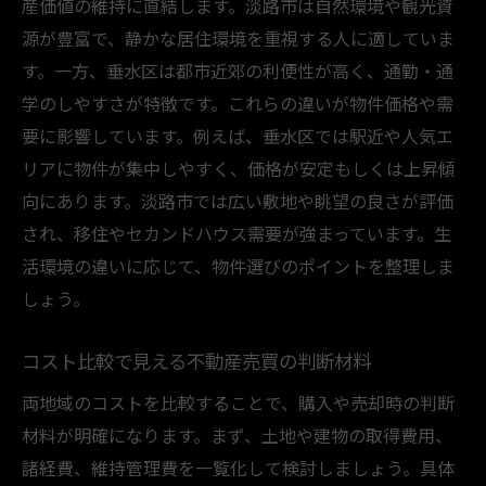
産価値の維持に直結します。淡路市は自然環境や観光資
高級住宅地選びで失敗しないための基礎知識
源が豊富で、静かな居住環境を重視する人に適していま
不動産売買で失敗しない高級住宅地選びの
す。一方、垂水区は都市近郊の利便性が高く、通勤・通
コツ
学のしやすさが特徴です。これらの違いが物件価格や需
要に影響しています。例えば、垂水区では駅近や人気エ
資産価値維持のために押さえたい選定基準
リアに物件が集中しやすく、価格が安定もしくは上昇傾
環境や利便性が不動産売買に与える影響
向にあります。淡路市では広い敷地や眺望の良さが評価
高級住宅地のリサーチ法と現地確認の重要
され、移住やセカンドハウス需要が強まっています。生
性
活環境の違いに応じて、物件選びのポイントを整理しま
購入前に知っておきたい将来性の見極め方
しょう。
資産形成を意識した不動産売買の実践ポイ
ント
コスト比較で見える不動産売買の判断材料
資産形成につながる不動産売買の判断材料
両地域のコストを比較することで、購入や売却時の判断
不動産売買で資産形成を実現する考え方
材料が明確になります。まず、土地や建物の取得費用、
コストと資産価値のバランスの見極め方
諸経費、維持管理費を一覧化して検討しましょう。具体