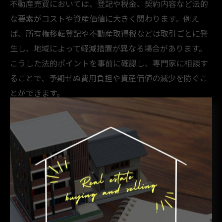
不動産売買においては、登記や税金、契約内容など法的
な要素がコストや資産価値に大きく関わります。例え
ば、所有権移転登記や不動産取得税などは取引ごとに発
生し、地域によって軽減措置が異なる場合があります。
こうした法的ポイントを事前に確認し、専門家に相談す
ることで、予期せぬ費用負担や資産価値の減少を防ぐこ
とができます。
地域相場や動向を踏まえた不動産売買の判断
淡路市や神戸市垂水区の不動産相場は、自然環境や利便
性、歴史的背景などにより大きく異なります。地域ごと
に取引事例を比較し、将来的な価値の変動要因（再開発
や観光需要の増加など）も踏まえて検討しましょう。例
えば、観光資源が豊富な淡路市ではリゾート需要、垂水
区では都市近郊の利便性が資産価値に反映されていま