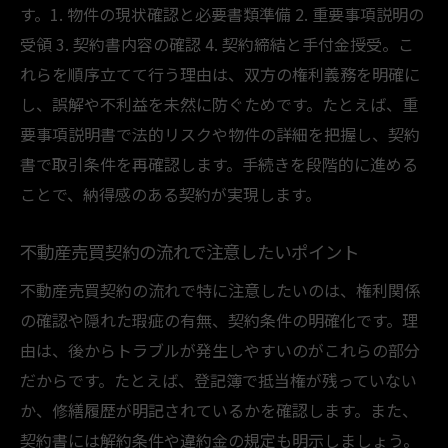
必要書類の準備で不動産売買も安心
す。1. 物件の現状確認と必要書類準備 2. 重要事項説明の
不動産売買契約に必要な書類リストと取得
受領 3. 契約書内容の確認 4. 契約締結と手付金授受。こ
方法
れらを順序立てて行う理由は、双方の権利義務を明確に
書類不備を防ぐための具体的な準備ポイン
し、誤解や不利益を未然に防ぐためです。たとえば、重
ト
要事項説明書で法的リスクや物件の詳細を把握し、契約
書で取引条件を再確認します。手続きを段階的に進める
売主・買主それぞれに求められる必要書類
ことで、納得感のある契約が実現します。
とは
契約当日までに揃えておくべきものを解説
不動産売買契約の流れで注意したいポイント
不動産売買の必要書類を効率よく準備する
不動産売買契約の流れで特に注意したいのは、権利関係
コツ
の確認や隠れた瑕疵の有無、契約条件の明確化です。理
重要書類の保管・管理方法と注意点を紹介
由は、後からトラブルが発生しやすいのがこれらの部分
売主・買主双方が知るべき契約ポイント
だからです。たとえば、登記簿で抵当権が残っていない
不動産売買契約で理解しておきたい双方の
か、修繕履歴が明記されているかを確認します。また、
権利義務
契約書には解約条件や違約金の規定も明示しましょう。