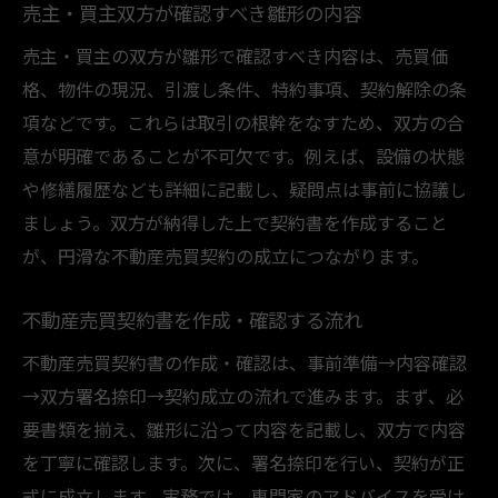
売主・買主双方が確認すべき雛形の内容
売主・買主の双方が雛形で確認すべき内容は、売買価
格、物件の現況、引渡し条件、特約事項、契約解除の条
項などです。これらは取引の根幹をなすため、双方の合
意が明確であることが不可欠です。例えば、設備の状態
や修繕履歴なども詳細に記載し、疑問点は事前に協議し
ましょう。双方が納得した上で契約書を作成すること
が、円滑な不動産売買契約の成立につながります。
不動産売買契約書を作成・確認する流れ
不動産売買契約書の作成・確認は、事前準備→内容確認
→双方署名捺印→契約成立の流れで進みます。まず、必
要書類を揃え、雛形に沿って内容を記載し、双方で内容
を丁寧に確認します。次に、署名捺印を行い、契約が正
式に成立します。実務では、専門家のアドバイスを受け