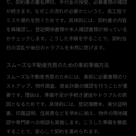
り、契約書の署名押印、手付金の授受、必要書類の確認
契約書雛形や入手方法を分かりやすく紹介
が続きます。なぜこの流れが必要かというと、各工程で
ミスや漏れを防ぐためです。具体的には、契約書の内容
不動産売買契約書の雛形を利用するメリッ
を再確認し、登記関係書類や本人確認書類が揃っている
ト
かチェックします。こうした手順を守ることで、契約当
契約書雛形の入手先と使い方のポイント
日の混乱や後日のトラブルを未然に防げます。
契約書作成時に注意したい記載事項とは
売主・買主双方が確認すべき雛形の内容
スムーズな不動産売買のための事前準備方法
不動産売買契約書を作成・確認する流れ
スムーズな不動産売買のためには、事前に必要書類のリ
雛形活用でトラブルを防ぐための工夫
ストアップ、物件調査、資金計画の確認を行うことが重
売買契約当日の手続き流れと準備とは
要です。理由は、準備不足が手続き遅延やトラブルの原
不動産売買契約当日の進行スケジュールを
因となるためです。具体的には、登記簿謄本、身分証明
解説
書、印鑑証明、住民票などを早めに揃え、物件の現地確
当日の持ち物と必要書類をしっかり準備し
認や専門家への相談も実施します。こうした準備を徹底
よう
することで、安心して契約を進められます。