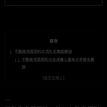
目次
不動産売買契約の流れを徹底解説
不動産売買契約の全体像と基本の手順を解
説
売主と買主が知るべき契約のステップとは
不動産売買契約の流れで注意したいポイン
ト
契約手続きで使われる専門用語をわかりや
すく整理