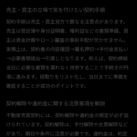
売主・買主の立場で気を付けたい契約手順
契約手順は売主・買主双方で異なる注意点があります。
売主は登記簿や身分証明書、権利証などの書類準備、買
主は資金計画やローン審査の事前手配が欠かせません。
実務上は、契約書の内容確認→署名押印→手付金支払い
→必要書類提出→引渡しとなります。例えば、契約締結
当日に必要な書類を漏れなく持参することで手続きが円
滑に進みます。段取りをリスト化し、当日までに準備を
徹底することが成功のポイントです。
契約解除や違約金に関する注意事項を解説
不動産売買契約には、契約解除や違約金の規定が必ず設
けられています。契約解除は、手付解除や合意解除など
があり、期日や条件に注意が必要です。違約金は、約定