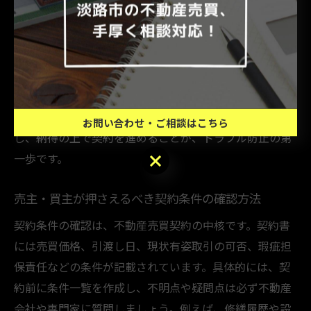
と義務を持ちます。契約締結により、売主は物件の所有
権移転と引渡し義務、買主は代金支払い義務を負いま
す。これらは契約書に明記され、履行しなければ契約違
反となる点が重要です。たとえば、売主が登記移転を怠
った場合や買主が代金支払いを遅延した場合、違約金や
契約解除の対象となります。事前に双方の義務を確認
お問い合わせ・ご相談はこちら
し、納得の上で契約を進めることが、トラブル防止の第
お問い合わせ・ご相談はこちら
一歩です。
売主・買主が押さえるべき契約条件の確認方法
契約条件の確認は、不動産売買契約の中核です。契約書
には売買価格、引渡し日、現状有姿取引の可否、瑕疵担
保責任などの条件が記載されています。具体的には、契
約前に条件一覧を作成し、不明点や疑問点は必ず不動産
会社や専門家に質問しましょう。例えば、修繕履歴や設