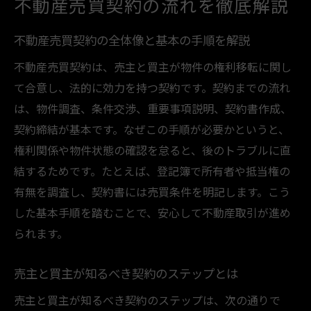
不動産売買契約の流れを徹底解説
契約当日の流れと重要なチェック項目を紹
介
不動産売買契約の全体像と基本の手順を解説
スムーズな不動産売買のための事前準備方
不動産売買契約は、売主と買主が物件の権利移転に関し
法
て合意し、法的に効力を持つ契約です。契約までの流れ
契約手続きの注意点を押さえて安心取引
は、物件調査、条件交渉、重要事項説明、契約書作成、
契約締結が基本です。なぜこの手順が必要かというと、
不動産売買契約で失敗しないための注意点
権利関係や物件状態の確認を怠ると、後のトラブルに直
トラブルを防ぐ契約書の確認ポイント
結するためです。たとえば、登記簿で所有者や抵当権の
不動産会社とのやり取りで気をつけるべき
有無を調査し、契約書には売買条件を明記します。こう
点
した基本手順を踏むことで、安心して不動産取引が進め
契約時に嫌がられる行動と対策を紹介
られます。
売主・買主双方が注意すべき交渉マナー
安心して契約するための事前チェックリス
売主と買主が知るべき契約のステップとは
ト
売主と買主が知るべき契約のステップは、次の通りで