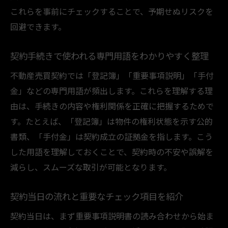
売主・買主が押さえるべき契約条件の確認
これらを事前にチェックすることで、予期せぬリスクを
方法
回避できます。
トラブルを防ぐ重要事項の説明ポイント
契約手続きで使われる専門用語をわかりやすく整理
売主・買主の立場で気を付けたい契約手順
契約解除や違約金に関する注意事項を解説
不動産売買契約では「登記簿」「重要事項説明」「手付
金」などの専門用語が頻出します。これらを理解する理
後悔しないための不動産売買契約チェック
由は、手続きの内容や権利関係を正確に把握するためで
リスト
す。たとえば、「登記簿」は物件の権利状態を示す公的
司法書士が関与する不動産売買の役割
書類、「手付金」は契約成立の証拠金を指します。こう
不動産売買で司法書士が担う主な役割とは
した用語を理解しておくことで、契約時の不安や誤解を
登記手続きで司法書士が必要となる理由
減らし、スムーズな取引が可能となります。
司法書士選びのポイントと相談時の注意点
不動産売買契約における専門家の活用方法
契約当日の流れと重要なチェック項目を紹介
売主・買主にとっての司法書士のメリット
契約当日は、まず重要事項説明書の読み合わせから始ま
司法書士が関与する手続きの流れを解説