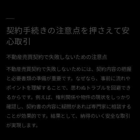
手付金や印紙代など当日に必要な費用とは
契約当日の注意点とスムーズな流れの秘訣
売主・買主が当日確認すべき最終チェック
契約手続きの注意点を押さえて安
事項
心取引
トラブル防止のための最終確認ポイント
トラブル回避に役立つ不動産売買知識
不動産売買契約で失敗しないための注意点
不動産売買契約でよくあるトラブル事例を
不動産売買契約で失敗しないためには、契約内容の把握
紹介
と必要書類の準備が重要です。なぜなら、事前に流れや
トラブル回避のために知っておきたい知識
ポイントを理解することで、思わぬトラブルを回避でき
とは
るからです。例えば、権利関係や物件の現状をしっかり
確認し、契約書の内容に疑問があれば専門家に相談する
不動産会社との信頼関係を築くポイント
ことが効果的です。結果として、納得のいく安全な取引
契約時に押さえておきたい法的知識
が実現します。
専門用語「あんこ」の意味と正しい理解
安心して不動産売買契約を進めるための心