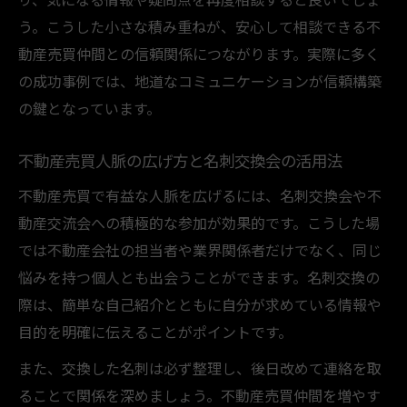
不動産売買でトラブルになりやすい仲間の
う。こうした小さな積み重ねが、安心して相談できる不
特徴
動産売買仲間との信頼関係につながります。実際に多く
安心取引のために不動産売買仲間に求める
の成功事例では、地道なコミュニケーションが信頼構築
条件
の鍵となっています。
やめた方がいい不動産売買仲間の見分け方
不動産売買人脈の広げ方と名刺交換会の活用法
不動産売買で信頼関係が崩れる要因を解説
不動産売買の口コミや評判を活用した仲間
不動産売買で有益な人脈を広げるには、名刺交換会や不
選び
動産交流会への積極的な参加が効果的です。こうした場
では不動産会社の担当者や業界関係者だけでなく、同じ
悩みを持つ個人とも出会うことができます。名刺交換の
際は、簡単な自己紹介とともに自分が求めている情報や
目的を明確に伝えることがポイントです。
また、交換した名刺は必ず整理し、後日改めて連絡を取
ることで関係を深めましょう。不動産売買仲間を増やす