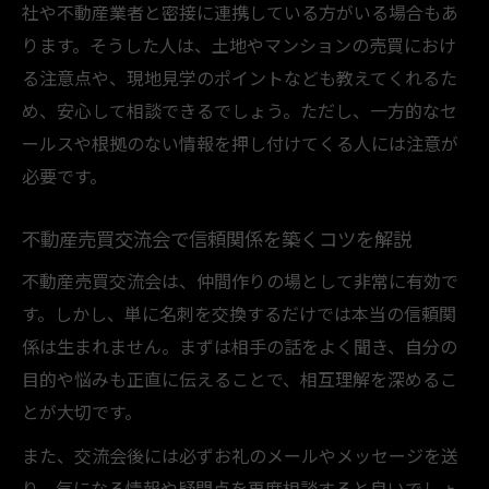
信頼できる不動産売買仲間の見極め方と注
社や不動産業者と密接に連携している方がいる場合もあ
意点
ります。そうした人は、土地やマンションの売買におけ
る注意点や、現地見学のポイントなども教えてくれるた
不動産売買の悩みを相談できる場の選び方
め、安心して相談できるでしょう。ただし、一方的なセ
不動産売買を円滑に進めるための協力者作り
ールスや根拠のない情報を押し付けてくる人には注意が
不動産売買で協力者を見つけるコミュニケ
必要です。
ーション術
円滑な不動産売買のための仲間作りのポイ
不動産売買交流会で信頼関係を築くコツを解説
ント
不動産売買交流会は、仲間作りの場として非常に有効で
不動産売買ネットワークを広げるための交
す。しかし、単に名刺を交換するだけでは本当の信頼関
流会活用例
係は生まれません。まずは相手の話をよく聞き、自分の
信頼できる不動産売買協力者の特徴を解説
目的や悩みも正直に伝えることで、相互理解を深めるこ
不動産売買仲間と連携して得られるメリッ
とが大切です。
ト
また、交流会後には必ずお礼のメールやメッセージを送
トラブル回避に役立つ不動産売買仲間の条件
り、気になる情報や疑問点を再度相談すると良いでしょ