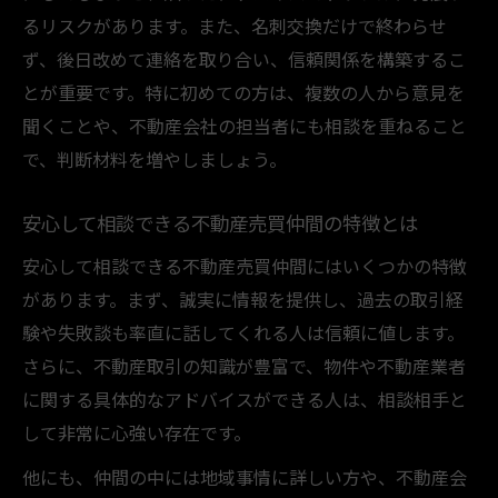
不動産売買人脈を築くための交流会活用術
るリスクがあります。また、名刺交換だけで終わらせ
安心できる不動産売買仲間の見つけ方ガイ
ず、後日改めて連絡を取り合い、信頼関係を構築するこ
ド
とが重要です。特に初めての方は、複数の人から意見を
不動産売買で信頼人脈を増やす実践テクニ
聞くことや、不動産会社の担当者にも相談を重ねること
ック
で、判断材料を増やしましょう。
不動産交流会で得られる売買情報と人脈の
メリット
安心して相談できる不動産売買仲間の特徴とは
不動産売買仲間と上手に連携する方法とは
安心して相談できる不動産売買仲間にはいくつかの特徴
困った時に頼れる不動産売買仲間の探し方
があります。まず、誠実に情報を提供し、過去の取引経
不動産売買で困った時に相談できる仲間の
験や失敗談も率直に話してくれる人は信頼に値します。
特徴
さらに、不動産取引の知識が豊富で、物件や不動産業者
不動産売買仲間をSNSや口コミで探す方法
に関する具体的なアドバイスができる人は、相談相手と
して非常に心強い存在です。
安心できる不動産売買仲間を紹介してもら
うコツ
他にも、仲間の中には地域事情に詳しい方や、不動産会