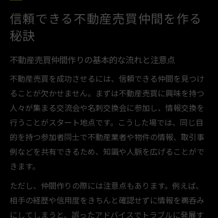
不動産売買人脈の広げ方と名刺交換会の活
信頼できる不動産売買仲間を作る
用法
秘訣
不動産売買仲間選びで失敗しないポイント
不動産売買の成功は仲間選びで決まる理由
不動産売買仲間作りの基本的な流れと注意点
不動産売買における仲間選びの重要性と実
不動産売買を成功させるには、信頼できる仲間を見つけ
例
ることが欠かせません。まずは不動産売買に興味を持つ
なぜ不動産売買は信頼できる仲間が必要な
人々が集まる交流会や名刺交換会に参加し、情報交換を
のか
行うことがスタート地点です。こうした場では、同じ目
的を持つ参加者同士で不動産業者や物件の情報、取引事
不動産売買成功の秘訣は人脈の質にあり
例などを共有できるため、知識や人脈を広げることがで
交流会や人脈が不動産売買に与える影響と
きます。
は
仲間がいることでトラブル回避できる理由
ただし、仲間作りの際には注意点もあります。例えば、
相手の経歴や信用度をきちんと確認せずに情報を鵜呑み
安心取引が叶う不動産売買人脈の築き方
にしてしまうと、誤ったアドバイスでトラブルに発展す