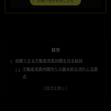
お問い合わせはこちら
目次
信頼できる不動産売買仲間を作る秘訣
不動産売買仲間作りの基本的な流れと注意
点
安心して相談できる不動産売買仲間の特徴
とは
不動産売買交流会で信頼関係を築くコツを
解説