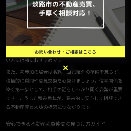
者や同じ悩みを持つ仲間と直接出会えるチャンスが広が
ります。
交流会の参加を検討する際は、開催地域や参加者層を事
前に確認し、自分の目的に合った会を選ぶことが大切で
す。東京や大阪など大都市圏では、定期的に大規模な不
動産交流会が開かれており、不動産売買仲間を増やした
お問い合わせ・ご相談はこちら
い方には特におすすめです。
お問い合わせ・ご相談はこちら
また、初参加の場合は名刺や自己紹介の準備を怠らず、
積極的に質問や意見交換を心掛けましょう。信頼関係を
築く第一歩として、相手の話をしっかり聞く姿勢が重要
です。こうした積み重ねが、将来的に安心して相談でき
る不動産売買人脈の構築につながります。
安心できる不動産売買仲間の見つけ方ガイド