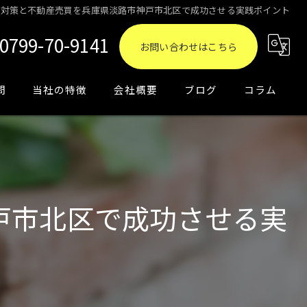
金対策と不動産売買を兵庫県淡路市神戸市北区で成功させる実践ポイント
0799-70-9141
お問い合わせはこちら
問
当社の特徴
会社概要
ブログ
コラム
買取
相続
売却
戸市北区で成功させる実
資産運用
土地