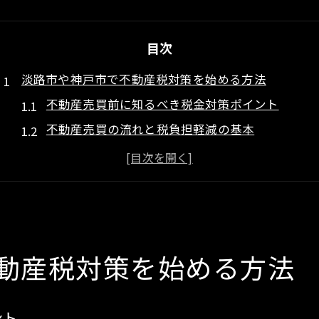
目次
淡路市や神戸市で不動産税対策を始める方法
不動産売買前に知るべき税金対策ポイント
不動産売買の流れと税負担軽減の基本
不動産売買時の税制理解が資産守る鍵
不動産売買の計画立案で税金対策強化
不動産売買時に税理士相談を活かす方法
不動産売買の成功に導く兵庫県の税金対策
不動産売買で失敗しないための税金対策
動産税対策を始める方法
兵庫県で実践すべき不動産売買の税務知識
不動産売買と税務申告の流れを理解する
ント