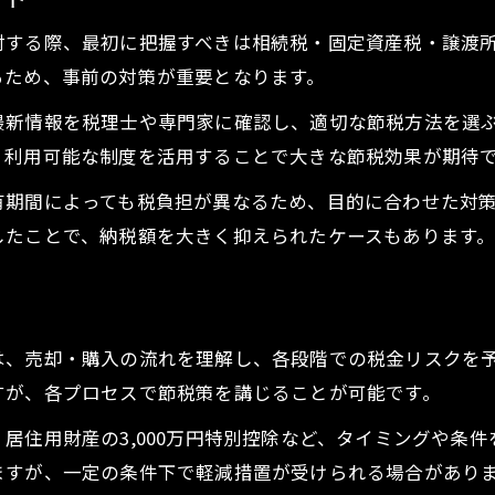
不動産売買時の節税アイデアと注意点
討する際、最初に把握すべきは相続税・固定資産税・譲渡
専門家と進める不動産売買の税金対策
るため、事前の対策が重要となります。
税制変更が不動産売買へ与える最新動向
最新情報を税理士や専門家に確認し、適切な節税方法を選
不動産売買に影響する税制改正の最新情報
、利用可能な制度を活用することで大きな節税効果が期待
税制変更で注意したい不動産売買の対応法
有期間によっても税負担が異なるため、目的に合わせた対
不動産売買と税金制度の今後の動き分析
したことで、納税額を大きく抑えられたケースもあります
最新税制が不動産売買へ与えるポイント
不動産売買計画時の税制変更対策を考える
賢い資産管理に役立つ税務相談活用術
は、売却・購入の流れを理解し、各段階での税金リスクを
不動産売買時の税務相談で得られるメリット
すが、各プロセスで節税策を講じることが可能です。
税理士活用で不動産売買がより安心に進行
居住用財産の3,000万円特別控除など、タイミングや条
不動産売買と税務相談窓口の効果的な使い方
ますが、一定の条件下で軽減措置が受けられる場合があり
税務専門家による不動産売買アドバイス活用術