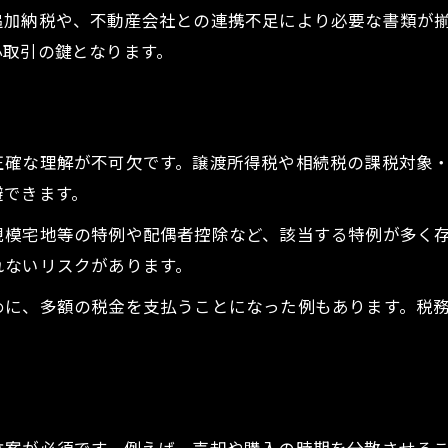
追加納税や、不動産会社との連携不足により必要な書類が
不動産売買相談のタイミングとポイント解説
心取引の鍵となります。
相続や固定資産税問題の実践的解決法
不動産売買で相続税や固定資産税を軽減する方法
不動産売買を活用した相続対策の進め方
固定資産税の見直しと不動産売買の関係
正確な理解が不可欠です。譲渡所得税や相続税の課税対象
避できます。
不動産売買時の相続問題対策を徹底解説
相続発生時の不動産売買と税金申告の流れ
規模宅地等の特例や配偶者控除など、該当する特例が多く
れないリスクがあります。
投資用と居住用で異なる税金対策の落とし穴
お問い合わせ・ご相談はこちら
お問い合わせ・ご相談はこちら
不動産売買で投資用・居住用別の税金対策
めに、多額の税金を支払うことになった例もあります。税
投資用不動産売買で注意すべき税制の違い
居住用不動産売買時の税金優遇と注意点
不動産売買目的別に押さえる税対策法
税制の違いを活かした不動産売買戦略