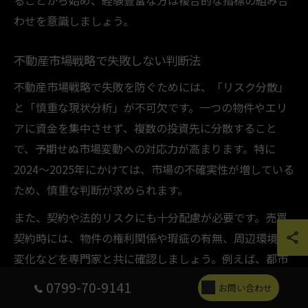
ることから始め、経験豊富な方は複合的な指標の組み合
わせを意識しましょう。
不動産市場戦略で失敗しない判断法
不動産市場戦略で失敗を防ぐためには、「リスク分散」
と「慎重な現状分析」が不可欠です。一つの物件やエリ
アに資金を集中させず、複数の投資先に分散すること
で、予期せぬ市場変動への対応力が高まります。特に
2024〜2025年にかけては、市場の不確実性が増している
ため、慎重な判断が求められます。
また、契約や法的リスクにも十分配慮が必要です。売買
契約時には、物件の権利関係や瑕疵の有無、周辺環境の
変化などを専門家と共に確認しましょう。例えば、都市
部再開発による地価変動や、人口動態の変化が資産価値
0799-70-9141
お問い合わせ
に与える影響を事前に把握することが重要です。