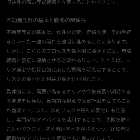
収益性の高い売買戦略を立案することができます。
業界視点で見る市場戦略の立案方法
裏話から学ぶ不動産市場戦略の本質
不動産売買の基本と戦略の関係性
売買現場で役立つ業界の知見とは
不動産売買の基本は、物件の選定、価格交渉、契約手続
競争優位を築く不動産売買の秘訣
きといった一連の流れを適切に進めることにあります。
しかし、これらのプロセスを最大限に活かすには、市場
戦略と密接に連動させる必要があります。たとえば、エ
リア選定や投資目的に応じた戦略を明確にすることで、
リスクの最小化と利益の最大化が図れます。
具体的には、需要が高まるエリアや今後成長が期待でき
る地域を見極め、長期的な視点で売買計画を立てること
が重要です。また、法的リスクや税制の変化にも注意
し、専門家のアドバイスを活用することで、失敗を防ぐ
ことができます。初心者は基本を押さえつつ、経験者は
戦略的なアプローチを意識すると良いでしょう。