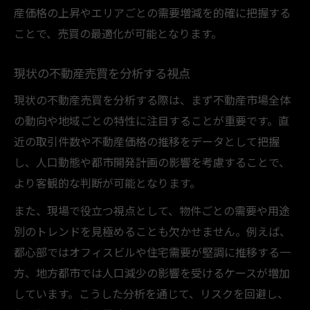
産価格の上昇やエリアごとの需要増減を的確に把握する
リスクを抑える不動産市場戦略の実践法
ことで、売買の最適化が可能となります。
不動産売買に潜む主なリスクの種類
市場戦略で回避できる売買トラブル例
現状の不動産売買を分析する視点
投資家が重視すべきリスク管理の視点
現状の不動産売買を分析する際は、まず不動産市場全体
不動産売買を安全に進めるための注意点
の動向や地域ごとの特性に注目することが重要です。直
動向変化に応じた投資家の判断基準
近の取引件数や不動産価格の推移をデータとして把握
市場戦略に基づく投資家の判断基準とは
し、人口動態や都市開発計画の影響を考慮することで、
不動産売買で動向変化を見極めるポイント
より客観的な判断が可能となります。
投資判断に役立つ市場動向の読み方
また、現場で役立つ視点として、物件ごとの需要や用途
不動産市場戦略で失敗しない判断法
別のトレンドを見極めることも欠かせません。例えば、
都心部ではオフィスビルや住宅需要が堅調に推移する一
売買タイミングを左右する判断材料とは
方、地方都市では人口減少の影響を受けるケースが増加
業界の裏側から考える市場戦略の極意
しています。こうした分析を通じて、リスクを回避し、
不動産売買の裏側を知ることの重要性