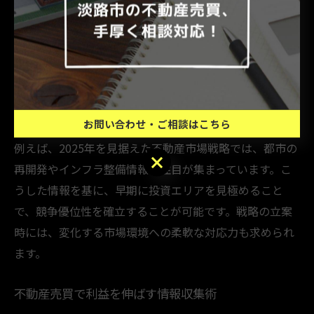
最新の市場戦略が投資判断に及ぼす影響
最新の不動産市場戦略は、投資判断に直接的な影響を及
ぼします。現状、データ分析を活用した戦略や、エリア
特性を踏まえた売買計画が重視される傾向にあります。
特に、AIやビッグデータを用いた市場予測は、今後の投
資判断において不可欠な要素となっています。
お問い合わせ・ご相談はこちら
例えば、2025年を見据えた不動産市場戦略では、都市の
お問い合わせ・ご相談はこちら
再開発やインフラ整備情報に注目が集まっています。こ
うした情報を基に、早期に投資エリアを見極めること
で、競争優位性を確立することが可能です。戦略の立案
時には、変化する市場環境への柔軟な対応力も求められ
ます。
不動産売買で利益を伸ばす情報収集術