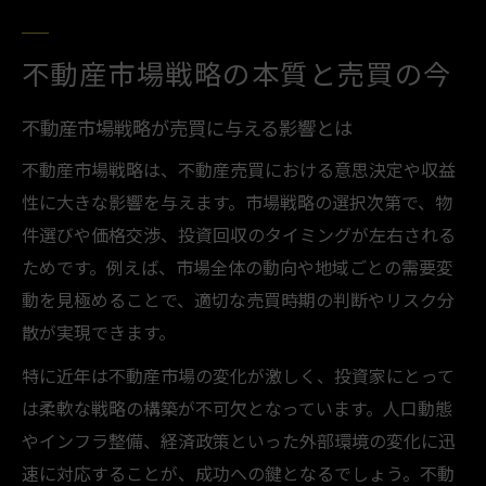
データで捉える不動産売買の変化
不動産市場戦略の本質と売買の今
データ分析から見る不動産売買の推移
不動産市場戦略と変化を予測する方法
不動産市場戦略が売買に与える影響とは
売買データが示す市場トレンドの読み方
不動産市場戦略は、不動産売買における意思決定や収益
不動産売買で活用したい指標とは何か
性に大きな影響を与えます。市場戦略の選択次第で、物
市場戦略に役立つデータの選び方
件選びや価格交渉、投資回収のタイミングが左右される
市場動向を知り投資戦略に活かすには
ためです。例えば、市場全体の動向や地域ごとの需要変
不動産売買の市場動向を正確に把握する
動を見極めることで、適切な売買時期の判断やリスク分
最新の市場戦略が投資判断に及ぼす影響
散が実現できます。
不動産売買で利益を伸ばす情報収集術
特に近年は不動産市場の変化が激しく、投資家にとって
市場動向を踏まえた戦略の立て方
は柔軟な戦略の構築が不可欠となっています。人口動態
投資家が知るべき売買の注目ポイント
やインフラ整備、経済政策といった外部環境の変化に迅
速に対応することが、成功への鍵となるでしょう。不動
不動産売買のリスク管理を徹底解説