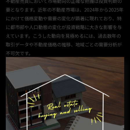
不動産売買において市場動向の正確な把握は投資判断の
要となります。近年の不動産市場は、2024年から2025年
にかけて価格変動や需要の変化が顕著に現れており、特
に都市部や人口動態の変化が投資戦略に大きな影響を与
えています。こうした動向を見極めるには、過去数年の
取引データや不動産価格の推移、地域ごとの需要分析が
不可欠です。
例えば、都市エリアではオフィスビルや住宅物件の需要
が継続して増加傾向にありますが、地方では人口減少に
よる価格下落が見られる場合も少なくありません。この
ような現状分析をもとに、投資家はリスクの低減や収益
性向上のための戦略立案が必要です。市場データを活用
し、現状や今後の予測を具体的に把握することが、最適
な売買タイミングの見極めにつながります。