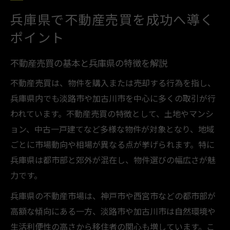
淡路市や加古川市の地価動向を徹底解説
兵庫県で不動産売買を成功へ導く
不動産売買に役立つ地価動向の見方とは
ポイント
淡路市加古川市の地価変動と背景を分析
不動産売買の基本と兵庫県の特徴を解説
地価上昇の傾向と不動産売買のタイミング
不動産売買は、物件を購入または売却する行為を指し、
不動産売買前に知りたい地価情報の集め方
兵庫県内でも淡路市や加古川市を中心に多くの取引が行
地価動向が不動産売買に与える影響とは
われています。不動産売買の特徴として、土地やマンシ
不動産売買時に抑えたい費用と手続き
ョン、中古一戸建てなど多様な物件が対象となり、地域
不動産売買に必要な主な費用項目を解説
ごとに市場動向や相場が異なる点が挙げられます。特に
売買時にかかる諸費用と節約のポイント
兵庫県は都市部と郊外が混在し、物件選びの幅広さが魅
不動産売買手続きの流れと注意すべき点
力です。
相談料金や仲介手数料の相場をチェック
兵庫県の不動産市場は、神戸市や西宮市などの都市部が
費用トラブルを防ぐための事前準備法
高額な傾向にある一方、淡路市や加古川市は自然環境や
地価変動の今を読む淡路市加古川市の魅力
生活利便性の高さから移住者の関心も増しています。こ