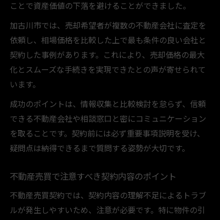
ことで資産価値の下落を避けることができました。
地域特性を活かした物件選びのポイント
加古川市では、売却希望者が複数の不動産会社に査定を
市場動向を踏まえた売買タイミングの見極
依頼し、相場価格を比較した上で最も条件の良い会社と
め
契約した事例があります。これにより、売却価格の最大
信頼できる不動産会社の見分け方
化とスムーズな手続きを実現できたとの声が寄せられて
現地調査とネット情報を併用したリサーチ
います。
成功のポイントは、情報収集と比較検討を怠らず、信頼
できる不動産会社や相談窓口と密にコミュニケーション
を取ることです。契約前には必ず重要事項説明を受け、
疑問点は納得できるまで質問する姿勢が大切です。
不動産売買で注意すべき契約内容のポイント
不動産売買契約では、契約内容の理解不足によるトラブ
ルが発生しやすいため、注意が必要です。特に物件の引