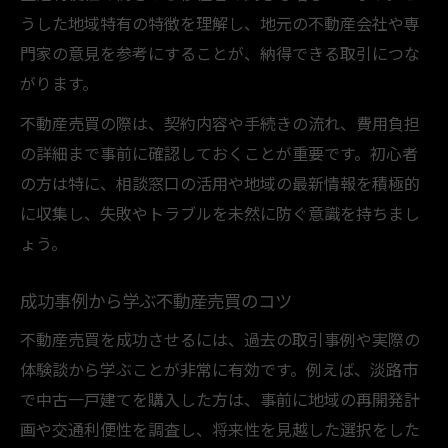
うした地域特有の特徴を理解し、地元の不動産会社や専
不動産売買におけるエリア選びの視点
門家の意見を参考にすることが、納得できる取引につな
地価変動と今注目の淡路市加古川市の特徴
がります。
移住者増加が不動産売買に与える影響
不動産売買の際は、契約内容や手続きの流れ、費用負担
暮らしやすさと不動産売買の関係性を解説
の詳細まで事前に確認しておくことが重要です。初心者
淡路市加古川市の需要動向と資産価値
の方は特に、相談窓口の活用や地域の最新情報を積極的
相談時に気をつけるべき不動産売買の疑問
に収集し、失敗やトラブルを未然に防ぐ意識を持ちまし
不動産売買でよくある相談内容と対策法
ょう。
不動産屋が嫌がる行動と円滑な相談の秘訣
無料相談や費用の確認方法を知ろう
成功事例から学ぶ不動産売買のコツ
口コミや評判を参考にする際の注意点
不動産売買を成功させるには、過去の取引事例や実際の
不動産売買の相談先とその選び方
体験談から学ぶことが非常に有効です。例えば、淡路市
売買を検討するなら地域の市場リサーチが鍵
で中古一戸建てを購入した方は、事前に地域の再開発計
画や交通利便性を調査し、将来性を見越した選択をした
不動産売買の成否を分ける市場リサーチ法