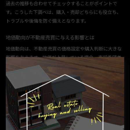
過去の推移も合わせてチェックすることがポイントで
す。こうした下調べは、購入・売却どちらにも役立ち、
トラブルや後悔を防ぐ備えとなります。
地価動向が不動産売買に与える影響とは
地価動向は、不動産売買の価格設定や購入判断に大きな
影響を与えます。地価が上昇している場合、売却希望者
は高値での成約が期待できますが、購入希望者にとって
は予算オーバーや希望エリアの物件不足に悩むこともあ
ります。反対に、地価が下落傾向の場合、買い手側には
有利な条件が増える一方、売却側にとっては価格調整や
売却期間の長期化リスクが生じます。
淡路市や加古川市のように、地域ごとに地価動向が異な
る場合は、エリア特性や将来の見通しを重視した戦略が
求められます。不動産会社と連携し、相場より高く売り